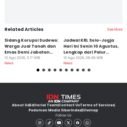
Related Articles
See More
Sidang Korupsi Sudewo:
Jadwal KRL Solo-Jogja
P
Warga Jual Tanah dan
Hari Ini Senin 10 Agustus,
Ra
Emas Demi Jabatan
Lengkap dari Palur
A
Desa
10 Agu 2026, 11:17 WIB
Sampai Tugu
10 Agu 2026, 08:49 WIB
K
10
News
News
Ne
About Us
Editorial Team
Contact Us
Terms of Services
Pedoman Media Siber
Index
Sitemap
Follow Us