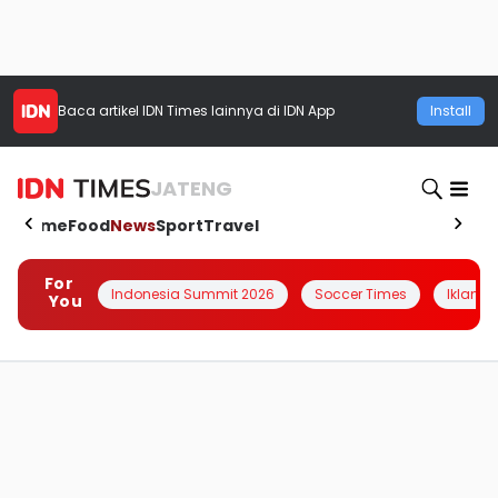
Baca artikel
IDN Times
lainnya di IDN App
Install
JATENG
Home
Food
News
Sport
Travel
For
Indonesia Summit 2026
Soccer Times
Iklanin 
You