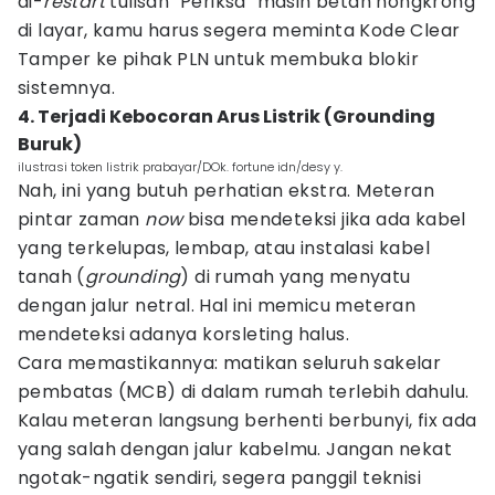
di-
restart
tulisan "Periksa" masih betah nongkrong
di layar, kamu harus segera meminta Kode Clear
Tamper ke pihak PLN untuk membuka blokir
sistemnya.
4. Terjadi Kebocoran Arus Listrik (Grounding
Buruk)
ilustrasi token listrik prabayar/DOk. fortune idn/desy y.
Nah, ini yang butuh perhatian ekstra. Meteran
pintar zaman
now
bisa mendeteksi jika ada kabel
yang terkelupas, lembap, atau instalasi kabel
tanah (
grounding
) di rumah yang menyatu
dengan jalur netral. Hal ini memicu meteran
mendeteksi adanya korsleting halus.
Cara memastikannya: matikan seluruh sakelar
pembatas (MCB) di dalam rumah terlebih dahulu.
Kalau meteran langsung berhenti berbunyi, fix ada
yang salah dengan jalur kabelmu. Jangan nekat
ngotak-ngatik sendiri, segera panggil teknisi