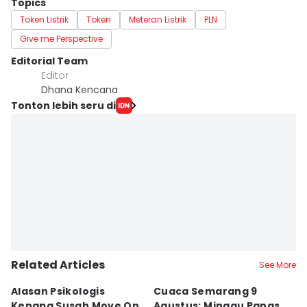
Topics
Token Listrik
Token
Meteran Listrik
PLN
Give me Perspective
Editorial Team
Editor
Dhana Kencana
Tonton lebih seru di
Related Articles
See More
Alasan Psikologis
Cuaca Semarang 9
C
Kenapa Susah Move On
Agustus: Minggu Panas
U