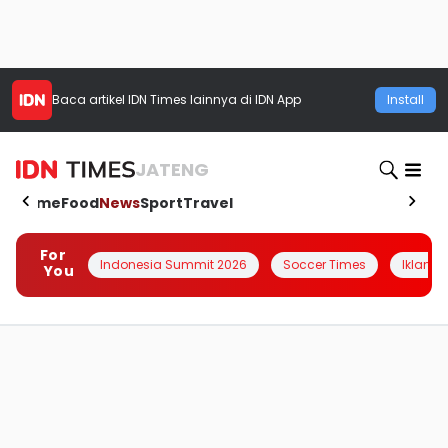
Baca artikel
IDN Times
lainnya di IDN App
Install
JATENG
Home
Food
News
Sport
Travel
For
Indonesia Summit 2026
Soccer Times
Iklanin 
You