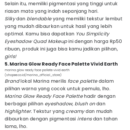
Selain itu, memiliki pigmentasi yang tinggi untuk
riasan mata yang indah sepanjang hari.
Silky
dan
blendable
yang memiliki tekstur lembut
yang mudah dibaurkan untuk hasil yang lebih
optimal. Kamu bisa dapatkan
You Simplicity
Eyeshadow Quad Makeup
ini dengan harga Rp50
ribuan, produk ini juga bisa kamu jadikan pilihan,
girls!
5. Marina Glow Ready Face Palette Vivid Earth
marina glow ready face pallete vivid earth
(shopee.co.id/marina_official_store)
Brand
lokal Marina merilis
face palette
dalam
pilihan warna yang cocok untuk pemula, lho.
Marina Glow Ready Face Palette
hadir dengan
berbagai pilihan
eyeshadow, blush on
dan
highlighter.
Tekstur yang
creamy
dan mudah
dibaurkan dengan pigmentasi
intens
dan tahan
lama, lho.