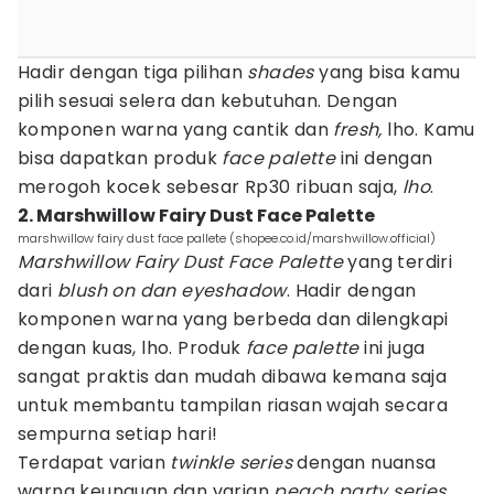
Hadir dengan tiga pilihan
shades
yang bisa kamu
pilih sesuai selera dan kebutuhan. Dengan
komponen warna yang cantik dan
fresh,
lho. Kamu
bisa dapatkan produk
face palette
ini dengan
merogoh kocek sebesar Rp30 ribuan saja,
lho
.
2. Marshwillow Fairy Dust Face Palette
marshwillow fairy dust face pallete (shopee.co.id/marshwillow.official)
Marshwillow Fairy Dust Face Palette
yang terdiri
dari
blush on dan eyeshadow
. Hadir dengan
komponen warna yang berbeda dan dilengkapi
dengan kuas, lho. Produk
face palette
ini juga
sangat praktis dan mudah dibawa kemana saja
untuk membantu tampilan riasan wajah secara
sempurna setiap hari!
Terdapat varian
twinkle series
dengan nuansa
warna keunguan dan varian
peach party series