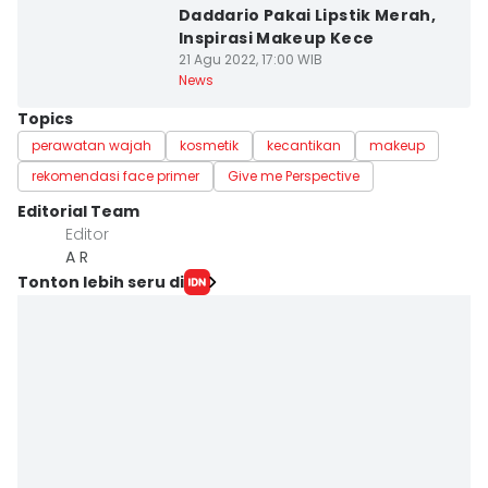
Daddario Pakai Lipstik Merah,
Inspirasi Makeup Kece
21 Agu 2022, 17:00 WIB
News
Topics
perawatan wajah
kosmetik
kecantikan
makeup
rekomendasi face primer
Give me Perspective
Editorial Team
Editor
A R
Tonton lebih seru di