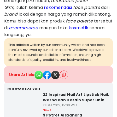
seharga Rp70 ribuan,
affordable price!
Girls,
itulah kelima
rekomendasi
face palette
dari
brand
lokal dengan harga yang ramah dikantong.
Kamu bisa dapatkan produk
face palette
tersebut
di
e-commerce
maupun toko
kosmetik
secara
langsung, ya.
This article is written by our community writers and has been
carefully reviewed by our editorial team. We strive to provide
the most accurate and reliable information, ensuring high
standards of quality, credibility, and trustworthiness.
Share Article
Curated For You
22 Inspirasi Nail Art Lipstick Nail,
Warna dan Desain Super Unik
21 Des 2022, 15:00 WIB
News
9 Potret Alexandra