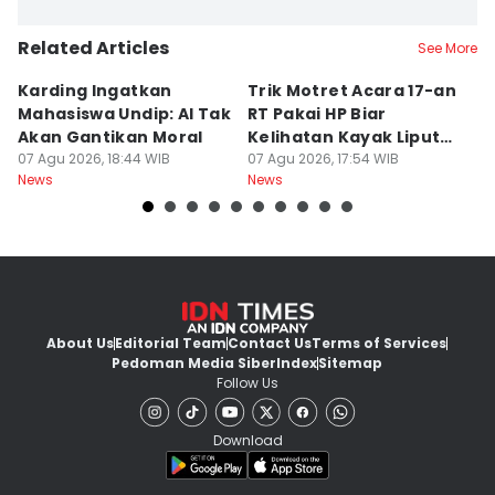
Related Articles
See More
Karding Ingatkan
Trik Motret Acara 17-an
N
Mahasiswa Undip: AI Tak
RT Pakai HP Biar
C
Akan Gantikan Moral
Kelihatan Kayak Liputan
1
07 Agu 2026, 18:44 WIB
Festival Nasional
07 Agu 2026, 17:54 WIB
M
07
News
News
Ne
About Us
Editorial Team
Contact Us
Terms of Services
Pedoman Media Siber
Index
Sitemap
Follow Us
Download