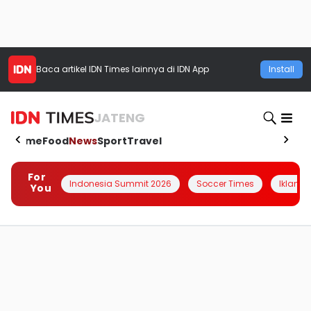
Baca artikel
IDN Times
lainnya di IDN App
Install
JATENG
Home
Food
News
Sport
Travel
For
Indonesia Summit 2026
Soccer Times
Iklanin 
You