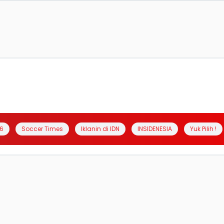
6
Soccer Times
Iklanin di IDN
INSIDENESIA
Yuk Pilih !