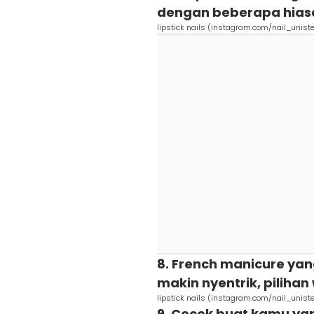
dengan beberapa hias
lipstick nails (instagram.com/nail_uniste
8. French manicure yan
makin nyentrik, piliha
lipstick nails (instagram.com/nail_uniste
9. Cocok buat kamu yan