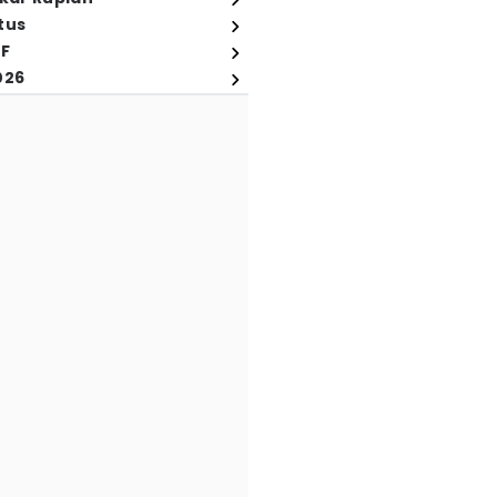
tus
FF
026