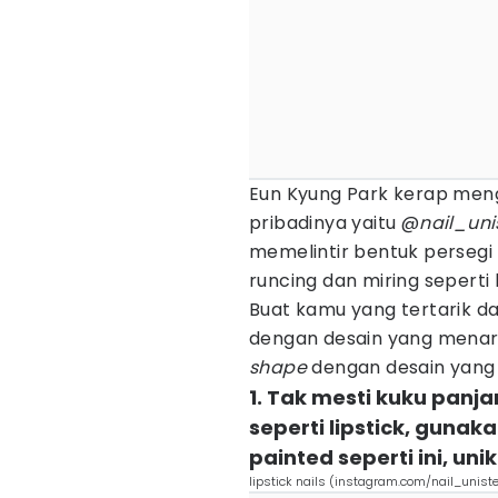
Eun Kyung Park kerap men
pribadinya yaitu @
nail_uni
memelintir bentuk perseg
runcing dan miring seperti
Buat kamu yang tertarik d
dengan desain yang menari
shape
dengan desain yang l
1. Tak mesti kuku panj
seperti lipstick, gunak
painted seperti ini, uni
lipstick nails (instagram.com/nail_uniste