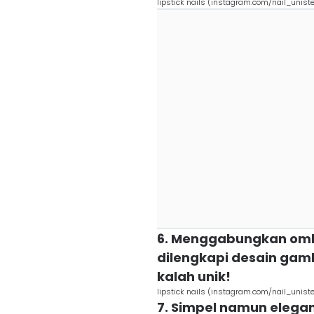
lipstick nails (instagram.com/nail_uniste
6. Menggabungkan ombr
dilengkapi desain gamb
kalah unik!
lipstick nails (instagram.com/nail_uniste
7. Simpel namun elegan