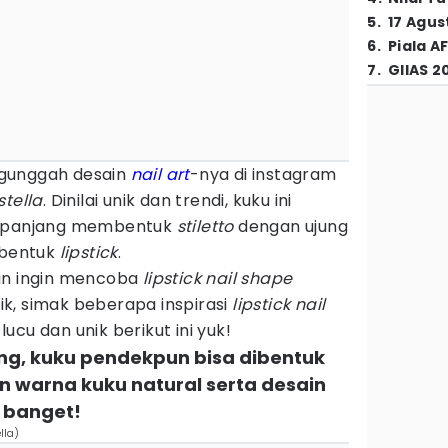
5
.
17 Agus
6
.
Piala A
7
.
GIIAS 2
gunggah desain
nail art
-nya di instagram
stella
. Dinilai unik dan trendi, kuku ini
i panjang membentuk
stiletto
dengan ujung
 bentuk
lipstick
.
an ingin mencoba
lipstick nail shape
k, simak beberapa inspirasi
lipstick nail
ucu dan unik berikut ini yuk!
ang, kuku pendekpun bisa dibentuk
an warna kuku natural serta desain
k banget!
lla)