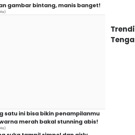
an gambar bintang, manis banget!
lla)
Trend
Tenga
g satu ini bisa bikin penampilanmu
n warna merah bakal stunning abis!
lla)
g suka tampil simpel dan girly,