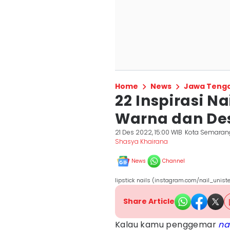
Home
News
Jawa Teng
22 Inspirasi Nai
Warna dan Des
21 Des 2022, 15:00 WIB
Kota Semaran
Shasya Khairana
News
Channel
lipstick nails (instagram.com/nail_uniste
Share Article
Kalau kamu penggemar
nai