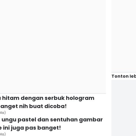
Tonton leb
u hitam dengan serbuk hologram
anget nih buat dicoba!
lla)
 ungu pastel dan sentuhan gambar
e ini juga pas banget!
lla)