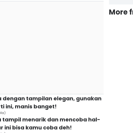
More 
a dengan tampilan elegan, gunakan
i ini, manis banget!
lla)
a tampil menarik dan mencoba hal-
lar ini bisa kamu coba deh!