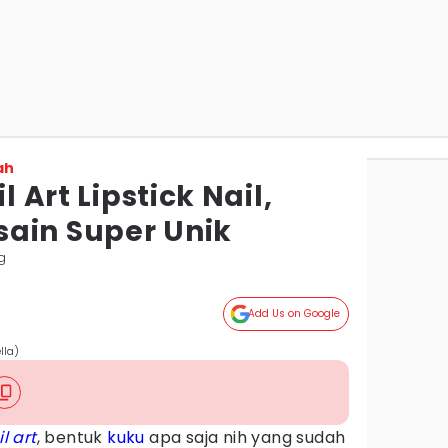
ah
l Art Lipstick Nail,
ain Super Unik
g
Add Us on Google
lla)
l art
, bentuk
kuku
apa saja nih yang sudah