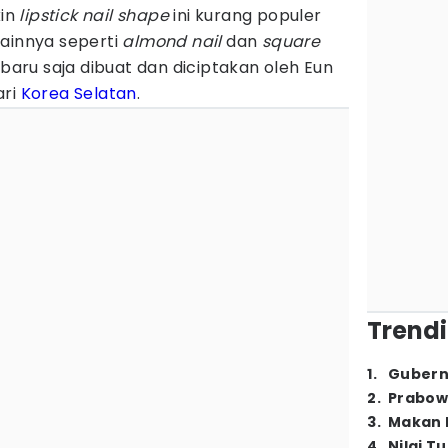
in
lipstick nail shape
ini kurang populer
lainnya seperti
almond
nail
dan
square
 baru saja dibuat dan diciptakan oleh Eun
ari
Korea Selatan
.
Trendi
1
.
Gubern
2
.
Prabow
3
.
Makan B
4
.
Nilai T