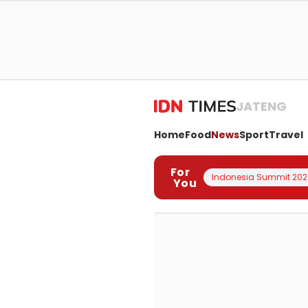
JATENG
Home
Food
News
Sport
Travel
For
Indonesia Summit 202
You