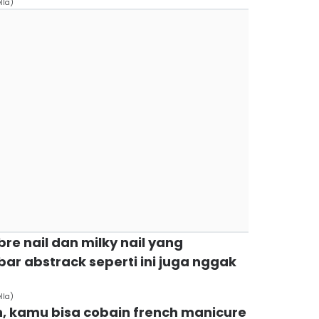
lla)
e nail dan milky nail yang
ar abstrack seperti ini juga nggak
lla)
, kamu bisa cobain french manicure