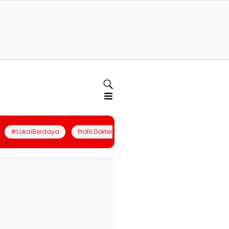
#LokalBerdaya
Profil Dokter
Quiz
Join Community