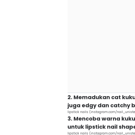
2. Memadukan cat kuk
juga edgy dan catchy b
lipstick nails (instagram.com/nail_uniste
3. Mencoba warna kuku
untuk lipstick nail shap
lipstick nails (instagram.com/nail_uniste