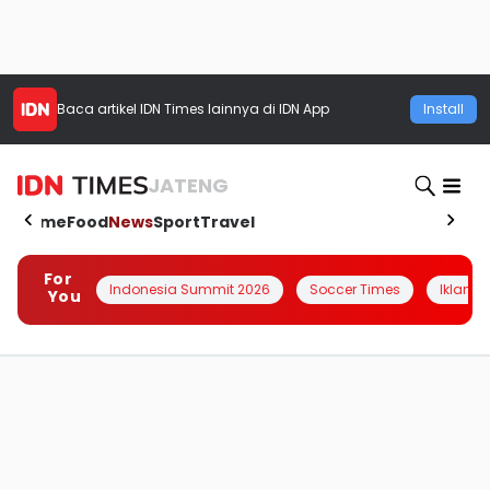
Baca artikel
IDN Times
lainnya di IDN App
Install
JATENG
Home
Food
News
Sport
Travel
For
Indonesia Summit 2026
Soccer Times
Iklanin 
You