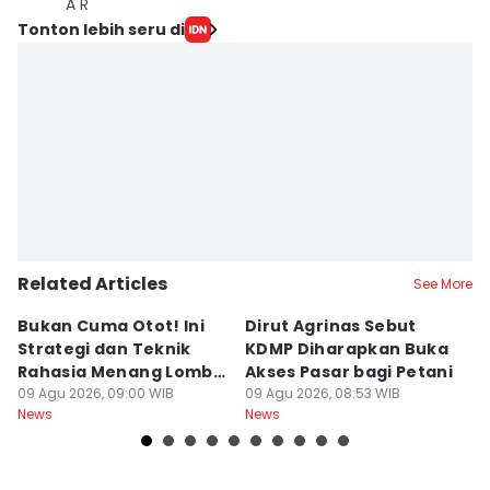
A R
Tonton lebih seru di
Related Articles
See More
Bukan Cuma Otot! Ini
Dirut Agrinas Sebut
A
Strategi dan Teknik
KDMP Diharapkan Buka
K
Rahasia Menang Lomba
Akses Pasar bagi Petani
d
Panjat Pinang
09 Agu 2026, 09:00 WIB
09 Agu 2026, 08:53 WIB
S
09
News
News
Ne