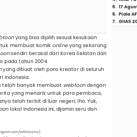
5
.
17 Agus
6
.
Piala A
7
.
GIIAS 2
btoon
yang bisa dipilih sesuai kesukaan
untuk membuat komik
online
yang sekarang
oon
sendiri berasal dari Korea Selatan dan
oo pada tahun 2004.
n
yang dibuat oleh para kreator di seluruh
i Indonesia.
sia telah banyak membuat
webtoon
dengan
erita yang menarik untuk para pembaca,
a telah terbit di luar negeri, lho. Yuk,
oon
lokal Indonesia ini, dijamin seru dan
tagram.com/artfoliosms)