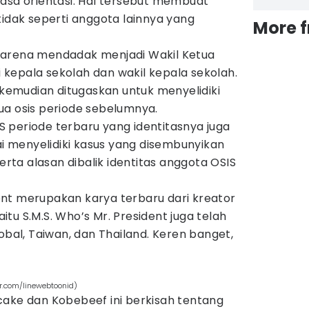
masa orientasi. Hal tersebut membuat
tidak seperti anggota lainnya yang
More 
karena mendadak menjadi Wakil Ketua
kepala sekolah dan wakil kepala sekolah.
a kemudian ditugaskan untuk menyelidiki
ua osis periode sebelumnya.
 periode terbaru yang identitasnya juga
lai menyelidiki kasus yang disembunyikan
serta alasan dibalik identitas anggota OSIS
ent merupakan karya terbaru dari kreator
tu S.M.S. Who’s Mr. President juga telah
bal, Taiwan, dan Thailand. Keren banget,
r.com/linewebtoonid)
cake dan Kobebeef ini berkisah tentang