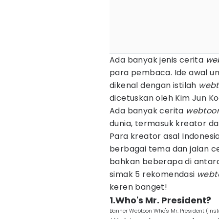
Ada banyak jenis cerita
we
para pembaca. Ide awal 
dikenal dengan istilah
webt
dicetuskan oleh Kim Jun K
Ada banyak cerita
webtoo
dunia, termasuk kreator dar
Para kreator asal Indone
berbagai tema dan jalan c
bahkan beberapa di antarany
simak 5 rekomendasi
webt
keren banget!
1.Who's Mr. President?
Banner Webtoon Who's Mr. President (ins