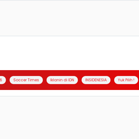
6
Soccer Times
Iklanin di IDN
INSIDENESIA
Yuk Pilih !