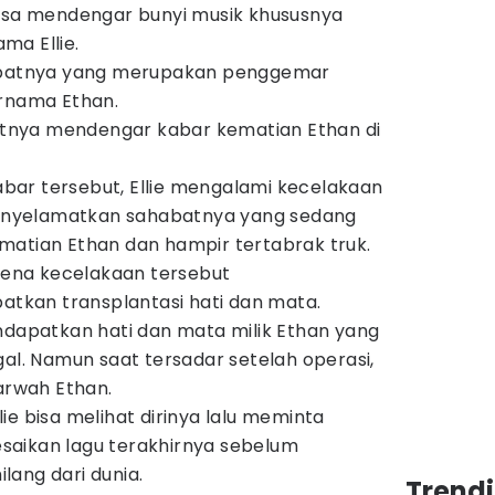
bisa mendengar bunyi musik khususnya
ma Ellie.
habatnya yang merupakan penggemar
ernama Ethan.
batnya mendengar kabar kematian Ethan di
ar tersebut, Ellie mengalami kecelakaan
nyelamatkan sahabatnya yang sedang
matian Ethan dan hampir tertabrak truk.
arena kecelakaan tersebut
kan transplantasi hati dan mata.
ndapatkan hati dan mata milik Ethan yang
gal. Namun saat tersadar setelah operasi,
 arwah Ethan.
ie bisa melihat dirinya lalu meminta
saikan lagu terakhirnya sebelum
lang dari dunia.
Trend