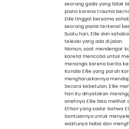
seorang gadis yang tidak 
piano karena trauma berna
Ellie tinggal bersama sa
seorang pianis terkenal b
Suatu hari, Ellie dan saha
televisi yang ada di jalan.
Namun, saat mendengar kab
karena mencoba untuk me
menangis karena berita ke
Kondisi Ellie yang parah k
mengharuskannya mendapat
Secara kebetulan, Ellie me
hari itu dinyatakan mening
anehnya Ellie bisa melihat
Ethan yang sadar bahwa Ell
bantuannya untuk menyele
waktunya habis dan menghi