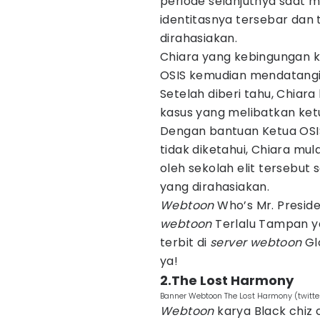
periode selanjutnya saat 
identitasnya tersebar dan 
dirahasiakan.
Chiara yang kebingungan 
OSIS kemudian mendatangi 
Setelah diberi tahu, Chiar
kasus yang melibatkan ket
Dengan bantuan Ketua OSIS
tidak diketahui, Chiara mu
oleh sekolah elit tersebut 
yang dirahasiakan.
Webtoon
Who’s Mr. Presid
webtoon
Terlalu Tampan yai
terbit di
server webtoon
Glo
ya!
2.The Lost Harmony
Banner Webtoon The Lost Harmony (twitte
Webtoon
karya Black chiz 