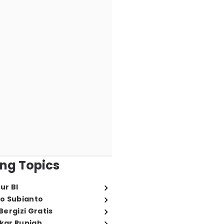
ng Topics
ur BI
o Subianto
ergizi Gratis
ukar Rupiah