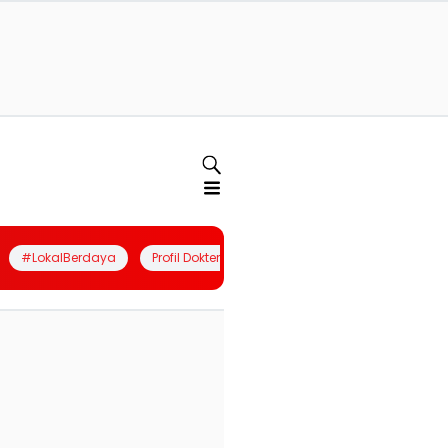
#LokalBerdaya
Profil Dokter
Quiz
Join Community