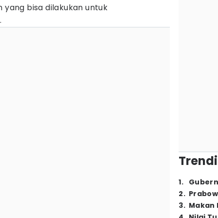
n yang bisa dilakukan untuk
.
Trendi
1
.
Gubern
2
.
Prabow
3
.
Makan B
4
.
Nilai T