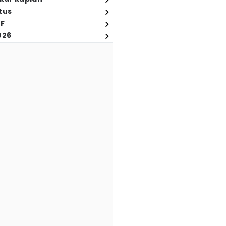
tus
FF
026