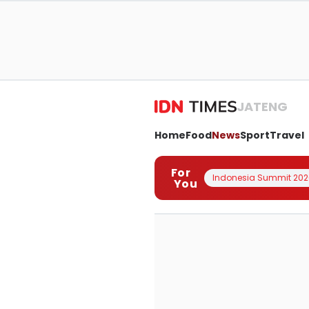
JATENG
Home
Food
News
Sport
Travel
For
Indonesia Summit 202
You