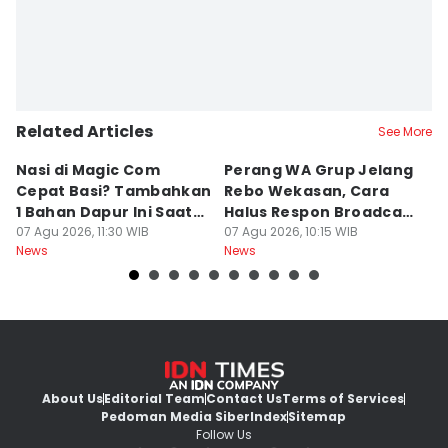
Related Articles
See More
Nasi di Magic Com
Perang WA Grup Jelang
C
Cepat Basi? Tambahkan
Rebo Wekasan, Cara
Di
1 Bahan Dapur Ini Saat
Halus Respon Broadcast
B
Menanak, Awet 2 Hari
07 Agu 2026, 11:30 WIB
Parno
07 Agu 2026, 10:15 WIB
D
07
News
News
Ne
About Us
Editorial Team
Contact Us
Terms of Services
Pedoman Media Siber
Index
Sitemap
Follow Us