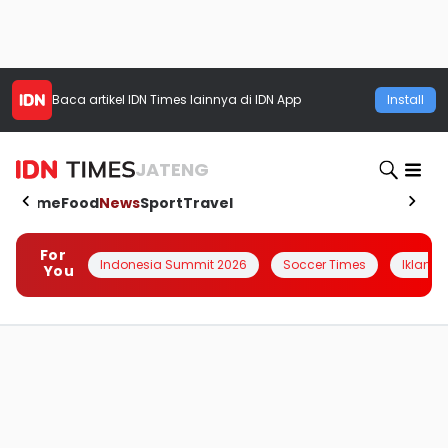
Baca artikel
IDN Times
lainnya di IDN App
Install
JATENG
Home
Food
News
Sport
Travel
For
Indonesia Summit 2026
Soccer Times
Iklanin 
You