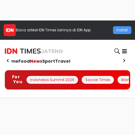
Baca artikel
IDN Times
lainnya di IDN App
Install
JATENG
Home
Food
News
Sport
Travel
For
Indonesia Summit 2026
Soccer Times
Iklanin 
You