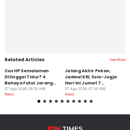
Related Articles
See More
Cas HP Semalaman
Jelang Akhir Pekan,
P
Ditinggal Tidur? 4
Jadwal KRL Solo-Jogja
Ra
Bahaya Fatal Jarang
Hari Ini Jumat 7
2
Disadari Pekerja Kantor
07 Agu 2026, 08:30 WIB
Agustus, Lengkap!
07 Agu 2026, 07:39 WIB
07
News
News
Ne