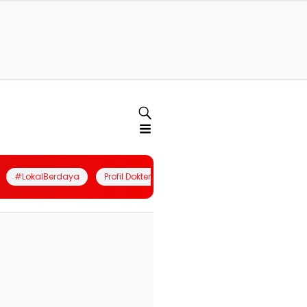
#LokalBerdaya
Profil Dokter
Quiz
Join Community