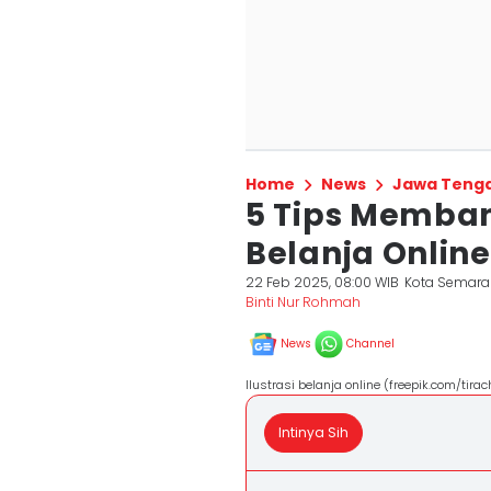
Home
News
Jawa Teng
5 Tips Memba
Belanja Online
22 Feb 2025, 08:00 WIB
Kota Semar
Binti Nur Rohmah
News
Channel
Ilustrasi belanja online (freepik.com/tira
Intinya Sih