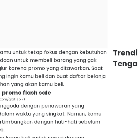
Trend
kamu untuk tetap fokus dengan kebutuhan
godaan untuk membeli barang yang gak
Tenga
giur karena promo yang ditawarkan. Saat
ng ingin kamu beli dan buat daftar belanja
han yang akan kamu beli.
 promo flash sale
.com/gratispik)
enggoda dengan penawaran yang
lam waktu yang singkat. Namun, kamu
ertimbangkan dengan hati-hati sebelum
i.
g kamu beli sudah sesuai dengan