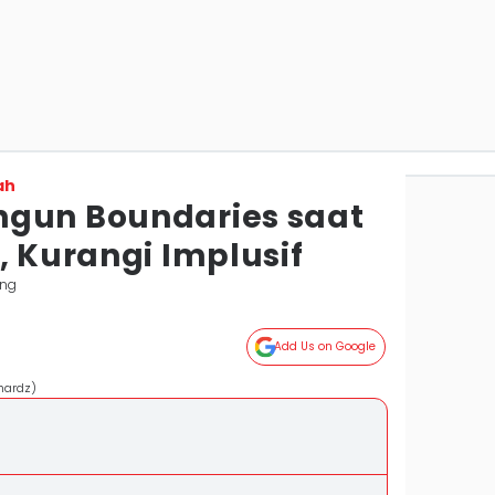
ah
ngun Boundaries saat
, Kurangi Implusif
ang
Add Us on Google
chardz)