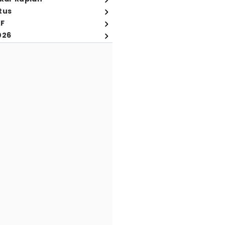
tus
FF
026