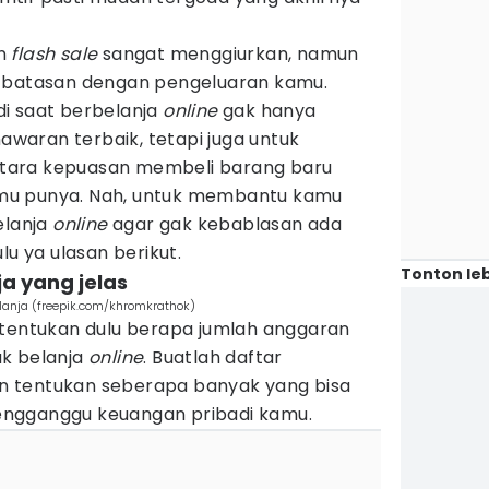
an
flash sale
sangat menggiurkan, namun
a batasan dengan pengeluaran kamu.
i saat berbelanja
online
gak hanya
aran terbaik, tetapi juga untuk
tara kepuasan membeli barang baru
mu punya. Nah, untuk membantu kamu
elanja
online
agar gak kebablasan ada
lu ya ulasan berikut.
Tonton leb
ja yang jelas
anja (freepik.com/khromkrathok)
 tentukan dulu berapa jumlah anggaran
uk belanja
online
. Buatlah daftar
 tentukan seberapa banyak yang bisa
engganggu keuangan pribadi kamu.