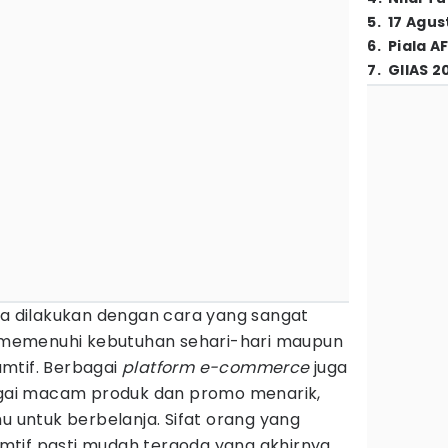
5
.
17 Agus
6
.
Piala A
7
.
GIIAS 2
a dilakukan dengan cara yang sangat
memenuhi kebutuhan sehari-hari maupun
mtif. Berbagai
platform e-commerce
juga
ai macam produk dan promo menarik,
mu untuk berbelanja. Sifat orang yang
tif pasti mudah tergoda yang akhirnya