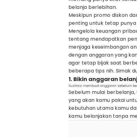
belanja berlebihan.
Meskipun promo diskon d
penting untuk tetap puny
Mengelola keuangan pribad
tentang mendapatkan penaw
menjaga keseimbangan an
dengan anggaran yang ka
agar tetap bijak saat berb
beberapa tips nih. Simak du
1. Bikin anggaran belan
Ilustrasi membuat anggaran sebelum bel
Sebelum mulai berbelanja,
yang akan kamu pakai unt
kebutuhan utama kamu dan
kamu belanjakan tanpa m