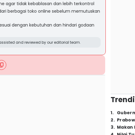
ne agar tidak kebablasan dan lebih terkontrol
dari berbagai toko online sebelum memutuskan
sesuai dengan kebutuhan dan hindari godaan
ssisted and reviewed by our editorial team.
Trendi
1
.
Gubern
2
.
Prabow
3
.
Makan B
4
.
Nilai T