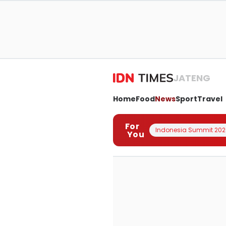
JATENG
Home
Food
News
Sport
Travel
For
Indonesia Summit 202
You