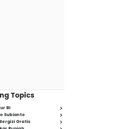
ng Topics
ur BI
o Subianto
ergizi Gratis
ukar Rupiah