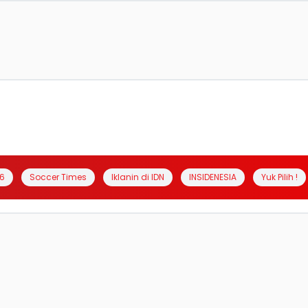
6
Soccer Times
Iklanin di IDN
INSIDENESIA
Yuk Pilih !