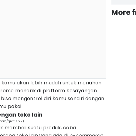
More 
s, kamu akan lebih mudah untuk menahan
l promo menarik di platform kesayangan
bisa mengontrol diri kamu sendiri dengan
mu pakai.
ngan toko lain
com/gratispik)
 membeli suatu produk, coba
rapa toko lain yang ada di
e-commerce