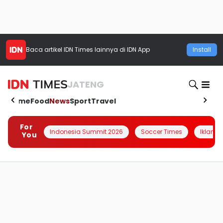
Baca artikel
IDN Times
lainnya di IDN App
Install
JATENG
Home
Food
News
Sport
Travel
For
Indonesia Summit 2026
Soccer Times
Iklanin 
You