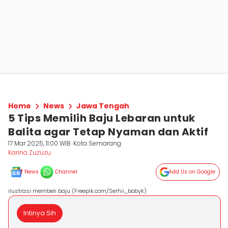
Home
News
Jawa Tengah
5 Tips Memilih Baju Lebaran untuk
Balita agar Tetap Nyaman dan Aktif
17 Mar 2025, 11:00 WIB
Kota Semarang
Karina Zuzuzu
News
Channel
Add Us on Google
ilustrasi membeli baju (Freepik.com/Serhii_bobyk)
Intinya Sih