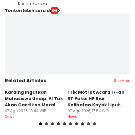
Karina Zuzuzu
Tonton lebih seru di
Related Articles
See More
Karding Ingatkan
Trik Motret Acara 17-an
N
Mahasiswa Undip: AI Tak
RT Pakai HP Biar
C
Akan Gantikan Moral
Kelihatan Kayak Liputan
1
07 Agu 2026, 18:44 WIB
Festival Nasional
07 Agu 2026, 17:54 WIB
M
07
News
News
Ne