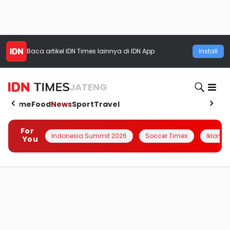
Baca artikel
IDN Times
lainnya di IDN App
Install
JATENG
Home
Food
News
Sport
Travel
For
Indonesia Summit 2026
Soccer Times
Iklanin 
You