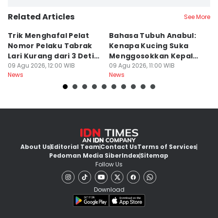
Related Articles
See More
Trik Menghafal Pelat
Bahasa Tubuh Anabul:
B
Nomor Pelaku Tabrak
Kenapa Kucing Suka
S
Lari Kurang dari 3 Detik
Menggosokkan Kepala
R
di Tengah Kepanikan
09 Agu 2026, 12:00 WIB
ke Kaki Kita?
09 Agu 2026, 11:00 WIB
P
09
News
News
Ne
About Us
Editorial Team
Contact Us
Terms of Services
Pedoman Media Siber
Index
Sitemap
Follow Us
Download