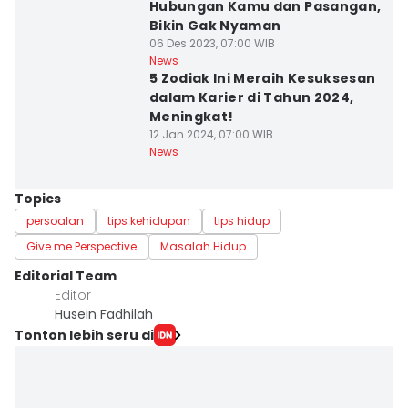
Hubungan Kamu dan Pasangan,
Bikin Gak Nyaman
06 Des 2023, 07:00 WIB
News
5 Zodiak Ini Meraih Kesuksesan
dalam Karier di Tahun 2024,
Meningkat!
12 Jan 2024, 07:00 WIB
News
Topics
persoalan
tips kehidupan
tips hidup
Give me Perspective
Masalah Hidup
Editorial Team
Editor
Husein Fadhilah
Tonton lebih seru di