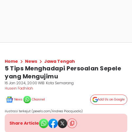
Home
News
Jawa Tengah
5 Tips Menghadapi Persoalan Sepele
yang Mengujimu
16 Jan 2024, 20:00 WIB
Kota Semarang
Husein Fadhilah
News
Channel
Add Us on Google
ilustrasi terkejut (pexels.com/Andrea Piacquadio)
Share Article