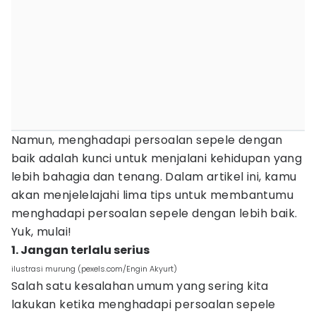
Namun, menghadapi persoalan sepele dengan
baik adalah kunci untuk menjalani kehidupan yang
lebih bahagia dan tenang. Dalam artikel ini, kamu
akan menjelelajahi lima tips untuk membantumu
menghadapi persoalan sepele dengan lebih baik.
Yuk, mulai!
1. Jangan terlalu serius
ilustrasi murung (pexels.com/Engin Akyurt)
Salah satu kesalahan umum yang sering kita
lakukan ketika menghadapi persoalan sepele