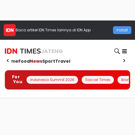
Baca artikel
IDN Times
lainnya di IDN App
Install
JATENG
Home
Food
News
Sport
Travel
For
Indonesia Summit 2026
Soccer Times
Iklanin 
You