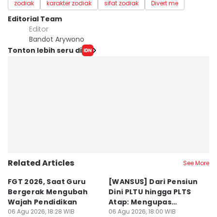
zodiak
karakter zodiak
sifat zodiak
Divert me
Editorial Team
Editor
Bandot Arywono
Tonton lebih seru di
Related Articles
See More
FGT 2026, Saat Guru
[WANSUS] Dari Pensiun
S
Bergerak Mengubah
Dini PLTU hingga PLTS
D
Wajah Pendidikan
Atap: Mengupas
K
06 Agu 2026, 18:28 WIB
Sengkarut Bisnis Energi
06 Agu 2026, 18:00 WIB
C
06