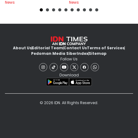
News
News
Ne
di Indonesia
About Us
Editorial Team
Contact Us
Terms of Services
Pedoman Media Siber
Index
Sitemap
Follow Us
Download
© 2026 IDN. All Rights Reserved.