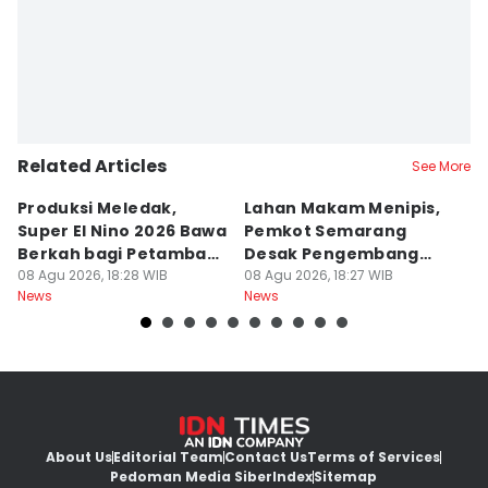
Related Articles
See More
Produksi Meledak,
Lahan Makam Menipis,
L
Super El Nino 2026 Bawa
Pemkot Semarang
F
Berkah bagi Petambak
Desak Pengembang
L
Garam
08 Agu 2026, 18:28 WIB
Serahkan PSU
08 Agu 2026, 18:27 WIB
Ju
08
News
News
Ne
U
About Us
Editorial Team
Contact Us
Terms of Services
Pedoman Media Siber
Index
Sitemap