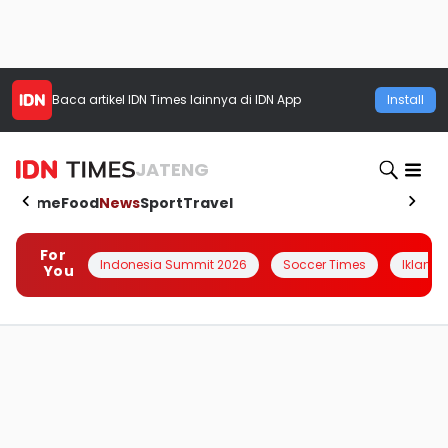
Baca artikel
IDN Times
lainnya di IDN App
Install
JATENG
Home
Food
News
Sport
Travel
For
Indonesia Summit 2026
Soccer Times
Iklanin 
You