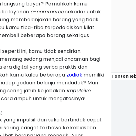
n langsung bayar? Pernahkah kamu
ka layanan
e-commerce
sekadar untuk
ujung membelanjakan barang yang tidak
u kamu tiba-tiba tergoda diskon kilat
membeli beberapa barang sekaligus
seperti ini, kamu tidak sendirian.
memang sedang menjadi ancaman bagi
 era digital yang serba praktis dan
ukah kamu kalau beberapa
zodiak
memiliki
Tonton leb
erhadap godaan belanja mendadak? Mari
ing sering jatuh ke jebakan
impulsive
a cara ampuh untuk mengatasinya!
s)
ak yang impulsif dan suka bertindak cepat
 ini sering banget terbawa ke kebiasaan
 lihat barang yang menarik, Aries