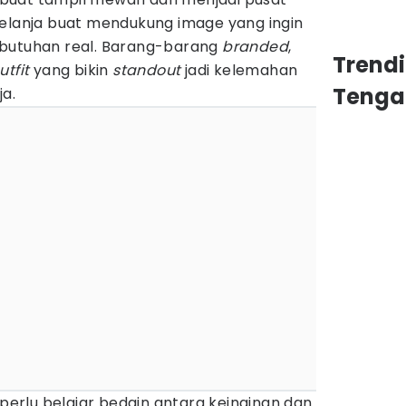
belanja buat mendukung image yang ingin
ebutuhan real. Barang-barang
branded
,
Trend
utfit
yang bikin
standout
jadi kelemahan
Tenga
a.
 perlu belajar bedain antara keinginan dan