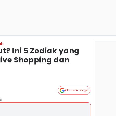
ah
t? Ini 5 Zodiak yang
ive Shopping dan
Add Us on Google
a)