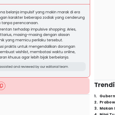
a belanja impulsif yang makin marak di era
dengan karakter beberapa zodiak yang cenderung
a tanpa perencanaan.
 rentan terhadap impulsive shopping: Aries,
gittarius, masing-masing dengan alasan
unik yang memicu perilaku tersebut.
lusi praktis untuk mengendalikan dorongan
membuat wishlist, membatasi waktu online,
n khusus agar lebih bijak berbelanja.
ssisted and reviewed by our editorial team.
Trendi
1
.
Gubern
2
.
Prabow
3
.
Makan B
4
.
Nilai T