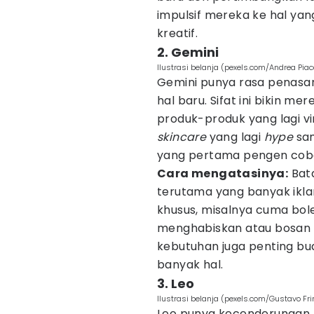
impulsif mereka ke hal yan
kreatif.
2. Gemini
Ilustrasi belanja (pexels.com/Andrea Pia
Gemini punya rasa penasar
hal baru. Sifat ini bikin 
produk-produk yang lagi vir
skincare
yang lagi
hype
sa
yang pertama pengen coba
Cara mengatasinya:
Bata
terutama yang banyak iklan
khusus, misalnya cuma bol
menghabiskan atau bosan d
kebutuhan juga penting b
banyak hal.
3. Leo
Ilustrasi belanja (pexels.com/Gustavo Fri
Leo punya kecenderungan 