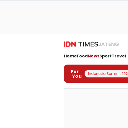
JATENG
Home
Food
News
Sport
Travel
For
Indonesia Summit 202
You