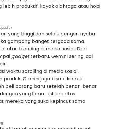
g lebih produktif, kayak olahraga atau hobi
cquadio)
an yang tinggi dan selalu pengen nyoba
mereka gampang banget tergoda sama
al atau trending di media sosial. Dari
mpai
gadget
terbaru, Gemini sering jadi
in.
si waktu scrolling di media sosial,
 produk. Gemini juga bisa bikin rule
eh beli barang baru setelah benar-benar
engan yang lama. List prioritas
uat mereka yang suka kepincut sama
ng)
buat tampil mewah dan menjadi pusat