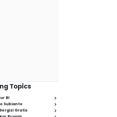
ng Topics
ur BI
o Subianto
ergizi Gratis
ukar Rupiah