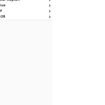
tus
FF
026