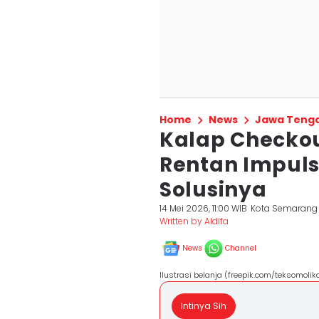
Home
News
Jawa Teng
Kalap Checkou
Rentan Impuls
Solusinya
14 Mei 2026, 11:00 WIB
Kota Semarang
Written by Aldifa
News
Channel
Ilustrasi belanja (freepik.com/teksomolik
Intinya Sih