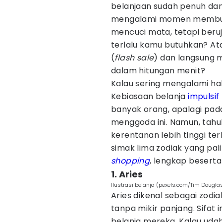
belanjaan sudah penuh da
mengalami momen membu
mencuci mata, tetapi ber
terlalu kamu butuhkan? Ata
(
flash sale
) dan langsung 
dalam hitungan menit?
Kalau sering mengalami hal 
Kebiasaan belanja
impulsif
banyak orang, apalagi pada
menggoda ini. Namun, tah
kerentanan lebih tinggi t
simak lima zodiak yang pal
shopping
, lengkap besert
1. Aries
Ilustrasi belanja (pexels.com/Tim Dougla
Aries dikenal sebagai zodi
tanpa mikir panjang. Sifat
belanja mereka. Kalau udah