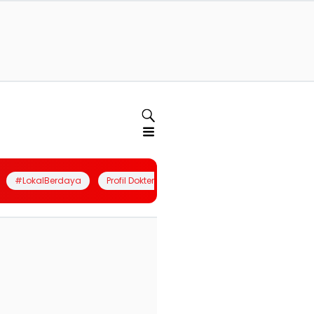
#LokalBerdaya
Profil Dokter
Quiz
Join Community