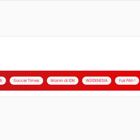
6
Soccer Times
Iklanin di IDN
INSIDENESIA
Yuk Pilih !