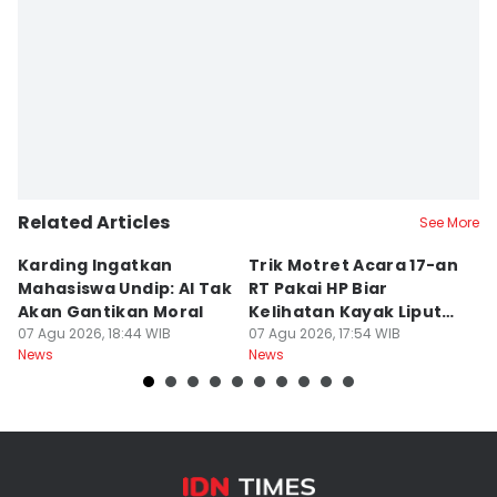
Related Articles
See More
Karding Ingatkan
Trik Motret Acara 17-an
N
Mahasiswa Undip: AI Tak
RT Pakai HP Biar
C
Akan Gantikan Moral
Kelihatan Kayak Liputan
1
07 Agu 2026, 18:44 WIB
Festival Nasional
07 Agu 2026, 17:54 WIB
M
07
News
News
Ne