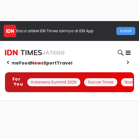
Baca artikel
IDN Times
lainnya di IDN App
Install
JATENG
Home
Food
News
Sport
Travel
For
Indonesia Summit 2026
Soccer Times
Iklanin 
You