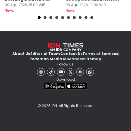
Berbulan-bulan: Bumbu
09 Agu 2026, 15:00 WIB
09 Agu 2026, 13:00 WIB
G
09
News
News
Ne
Level Resto!
About Us
Editorial Team
Contact Us
Terms of Services
Pedoman Media Siber
Index
Sitemap
Follow Us
Download
© 2026 IDN. All Rights Reserved.