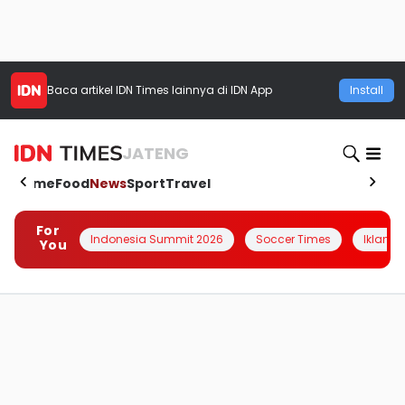
Baca artikel
IDN Times
lainnya di IDN App
Install
JATENG
Home
Food
News
Sport
Travel
For
Indonesia Summit 2026
Soccer Times
Iklanin 
You