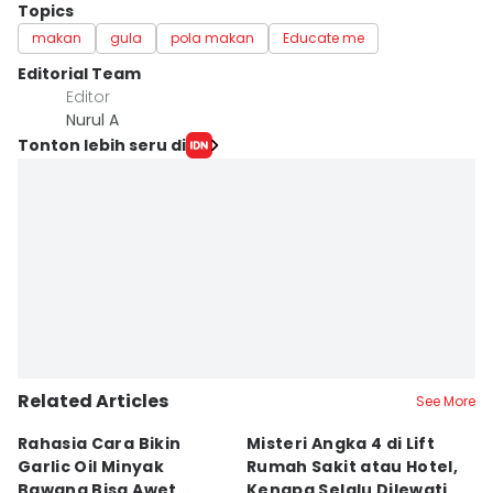
Topics
makan
gula
pola makan
Educate me
Editorial Team
Editor
Nurul A
Tonton lebih seru di
Related Articles
See More
Rahasia Cara Bikin
Misteri Angka 4 di Lift
Di
Garlic Oil Minyak
Rumah Sakit atau Hotel,
K
Bawang Bisa Awet
Kenapa Selalu Dilewati
E