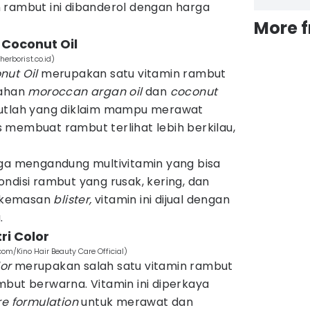
 rambut ini dibanderol dengan harga
More 
 Coconut Oil
erborist.co.id)
nut Oil
merupakan satu vitamin rambut
ahan
moroccan argan oil
dan
coconut
utlah yang diklaim mampu merawat
 membuat rambut terlihat lebih berkilau,
uga mengandung multivitamin yang bisa
ndisi rambut yang rusak, kering, dan
 kemasan
blister,
vitamin ini dijual dengan
.
tri Color
.com/Kino Hair Beauty Care Official)
lor
merupakan salah satu vitamin rambut
mbut berwarna. Vitamin ini diperkaya
re formulation
untuk merawat dan