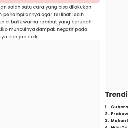
n salah satu cara yang bisa dilakukan
penampilannya agar terlihat lebih
n di balik warna rambut yang berubah
esiko munculnya dampak negatif pada
nya dengan baik.
Trendi
1
.
Gubern
2
.
Prabow
3
.
Makan B
4
.
Nilai T