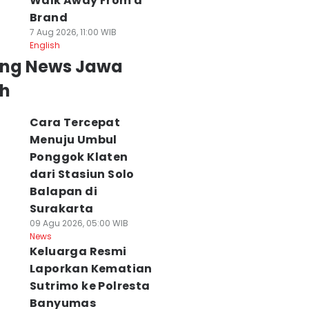
Walk Away From a
Brand
7 Aug 2026, 11:00 WIB
English
ing News Jawa
h
Cara Tercepat
Menuju Umbul
Ponggok Klaten
dari Stasiun Solo
Balapan di
Surakarta
09 Agu 2026, 05:00 WIB
News
Keluarga Resmi
Laporkan Kematian
Sutrimo ke Polresta
Banyumas