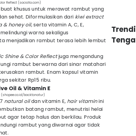
or Reflect (sociolla.com)
dibuat khusus untuk merawat rambut yang
dan sehat. Diformulasikan dari
kiwi extract
a & honey oil
, serta vitamin A, C, E,
Trend
melindungi warna sekaligus
Tenga
a menjadikan rambut terasa lebih lembut
c Shine & Color Reflect
juga mengandung
dungi rambut berwarna dari sinar matahari
kerusakan rambut. Enam kapsul vitamin
rga sekitar Rp15 ribu.
ive Oil & Vitamin E
E (shopee.co.id/backtonatur)
 7
natural oil
dan vitamin E,
hair vitamin
ini
embutkan batang rambut, menutrisi helai
t agar tetap halus dan berkilau. Produk
indungi rambut yang diwarnai agar tidak
hat.