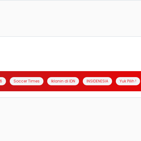
6
Soccer Times
Iklanin di IDN
INSIDENESIA
Yuk Pilih !