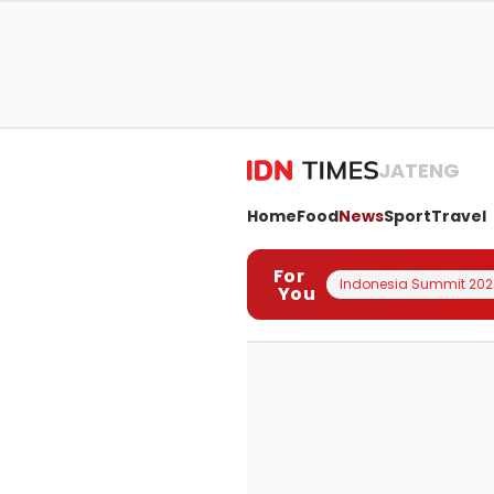
JATENG
Home
Food
News
Sport
Travel
For
Indonesia Summit 202
You