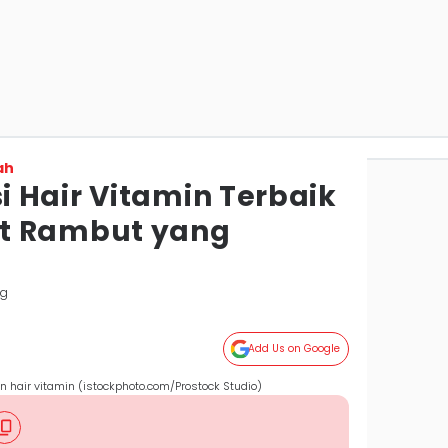
ah
 Hair Vitamin Terbaik
t Rambut yang
ng
Add Us on Google
hair vitamin (istockphoto.com/Prostock Studio)