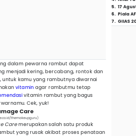
5
.
17 Agus
6
.
Piala A
7
.
GIIAS 2
ung dalam pewarna rambut dapat
 menjadi kering, bercabang, rontok dan
u, untuk kamu yang rambutnya diwarnai
unakan
vitamin
agar rambutmu tetap
omendasi
vitamin rambut yang bagus
warnamu. Cek, yuk!
Damage Care
e.co.id/themakeupguru)
e Care
merupakan salah satu produk
ambut yang rusak akibat proses penataan