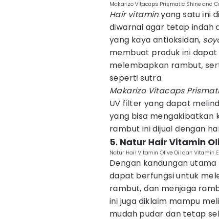
Makarizo Vitacaps Prismatic Shine and Col
Hair vitamin
yang satu ini 
diwarnai agar tetap indah 
yang kaya antioksidan,
soy
membuat produk ini dapat 
melembapkan rambut, sert
seperti sutra.
Makarizo Vitacaps Prismati
UV filter yang dapat melin
yang bisa mengakibatkan 
rambut ini dijual dengan ha
5. Natur Hair Vitamin Ol
Natur Hair Vitamin Olive Oil dan Vitamin 
Dengan kandungan utama
dapat berfungsi untuk mel
rambut, dan menjaga rambu
ini juga diklaim mampu mel
mudah pudar dan tetap se