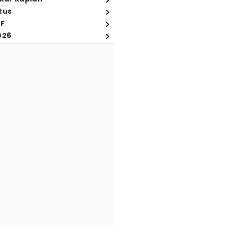
tus
FF
026