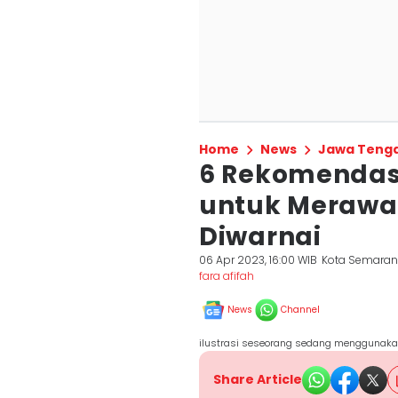
Home
News
Jawa Teng
6 Rekomendasi
untuk Merawa
Diwarnai
06 Apr 2023, 16:00 WIB
Kota Semara
fara afifah
News
Channel
ilustrasi seseorang sedang menggunakan 
Share Article