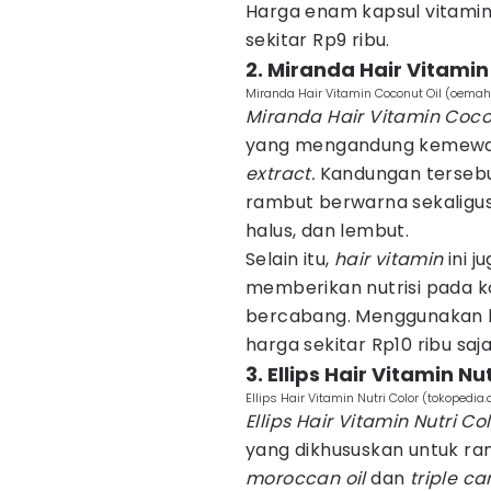
Harga enam kapsul vitamin
sekitar Rp9 ribu.
2. Miranda Hair Vitamin
Miranda Hair Vitamin Coconut Oil (oemahh
Miranda Hair Vitamin Coco
yang mengandung kemew
extract.
Kandungan terseb
rambut berwarna sekaligus
halus, dan lembut.
Selain itu,
hair vitamin
ini j
memberikan nutrisi pada ko
bercabang. Menggunakan
harga sekitar Rp10 ribu saja
3. Ellips Hair Vitamin Nu
Ellips Hair Vitamin Nutri Color (tokopedia
Ellips Hair Vitamin Nutri Co
yang dikhususkan untuk ra
moroccan oil
dan
triple ca