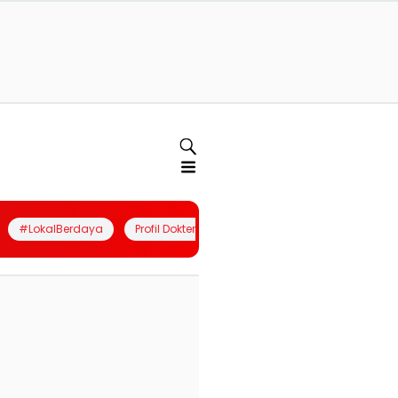
#LokalBerdaya
Profil Dokter
Quiz
Join Community