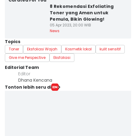
Curated For You
8 Rekomendasi Exfoliating
Toner yang Aman untuk
Pemula, Bikin Glowing!
05 Apr 2023, 20:00 WIB
News
Topics
Toner
Eksfoliasi Wajah
Kosmetik lokal
kulit sensitif
Give me Perspective
Eksfoliasi
Editorial Team
Editor
Dhana Kencana
Tonton lebih seru di