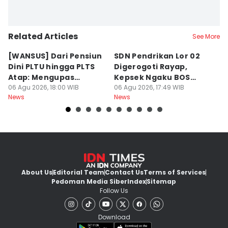
Related Articles
See More
[WANSUS] Dari Pensiun
SDN Pendrikan Lor 02
[
Dini PLTU hingga PLTS
Digerogoti Rayap,
K
Atap: Mengupas
Kepsek Ngaku BOS
K
Sengkarut Bisnis Energi
06 Agu 2026, 18:00 WIB
Cuma Rp54 Juta
06 Agu 2026, 17:49 WIB
W
06
News
News
Ne
di Indonesia
y
About Us
Editorial Team
Contact Us
Terms of Services
Pedoman Media Siber
Index
Sitemap
Follow Us
Download