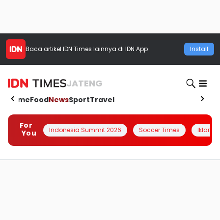
Baca artikel
IDN Times
lainnya di IDN App
Install
JATENG
Home
Food
News
Sport
Travel
For
Indonesia Summit 2026
Soccer Times
Iklanin 
You