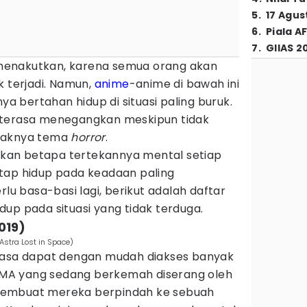
5
.
17 Agus
6
.
Piala A
7
.
GIIAS 2
enakutkan, karena semua orang akan
k terjadi. Namun,
anime
-anime di bawah ini
 bertahan hidup di situasi paling buruk.
 terasa menegangkan meskipun tidak
ayaknya tema
horror
.
an betapa tertekannya mental setiap
tap hidup pada keadaan paling
rlu basa-basi lagi, berikut adalah daftar
up pada situasi yang tidak terduga.
2019)
/Astra Lost in Space)
gkasa dapat dengan mudah diakses banyak
d SMA yang sedang berkemah diserang oleh
membuat mereka berpindah ke sebuah