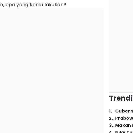
an, apa yang kamu lakukan?
Trendi
1
.
Gubern
2
.
Prabow
3
.
Makan B
4
.
Nilai T