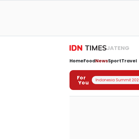
JATENG
Home
Food
News
Sport
Travel
For
Indonesia Summit 202
You