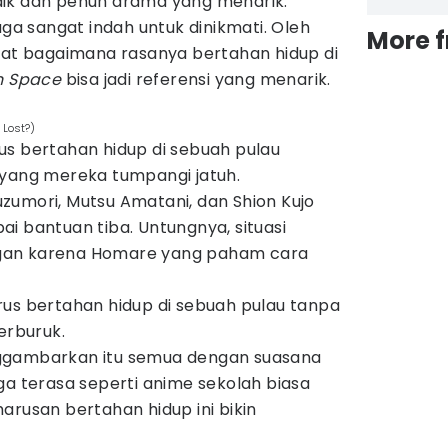
aik dan penuh drama yang menarik.
uga sangat indah untuk dinikmati. Oleh
More 
ihat bagaimana rasanya bertahan hidup di
in Space
bisa jadi referensi yang menarik.
 Lost?)
us bertahan hidup di sebuah pulau
 yang mereka tumpangi jatuh.
zumori, Mutsu Amatani, dan Shion Kujo
i bantuan tiba. Untungnya, situasi
ringan karena Homare yang paham cara
rus bertahan hidup di sebuah pulau tanpa
erburuk.
gambarkan itu semua dengan suasana
ga terasa seperti anime sekolah biasa
arusan bertahan hidup ini bikin