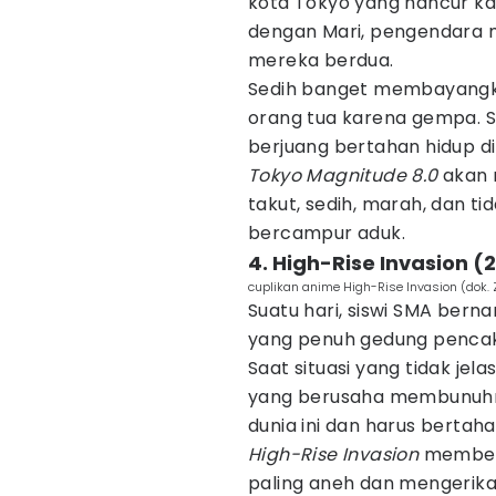
kota Tokyo yang hancur k
dengan Mari, pengendara
mereka berdua.
Sedih banget membayangkan
orang tua karena gempa. Si
berjuang bertahan hidup d
Tokyo Magnitude 8.0
akan 
takut, sedih, marah, dan t
bercampur aduk.
4. High-Rise Invasion (
cuplikan anime High-Rise Invasion (dok.
Suatu hari, siswi SMA bern
yang penuh gedung pencaka
Saat situasi yang tidak jel
yang berusaha membunuhnya
dunia ini dan harus bertah
High-Rise Invasion
memberi
paling aneh dan mengerikan