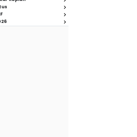
tus
FF
026