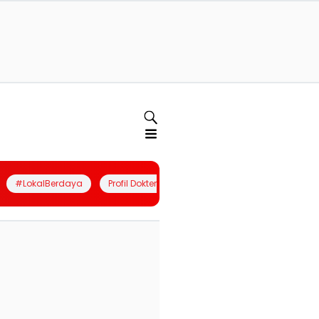
#LokalBerdaya
Profil Dokter
Quiz
Join Community