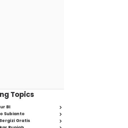
ng Topics
ur BI
o Subianto
ergizi Gratis
ukar Rupiah