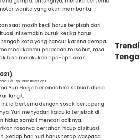
arena gempa. Untungnya, mereka bertemu
 motor wanita yang akan membantu
 saat masih kecil harus terpisah dari
tuasi ini semakin buruk ketika harus
i tengah kota yang hancur karena gempa.
Trend
memberikanmu perasaan tersebut, rasa
Tenga
idak bisa melakukan apa-apa akan
2021)
 Zero-G/High-Rise Invasion)
ama Yuri Honjo berpindah ke sebuah dunia
r langit.
as ini, ia bertemu dengan sosok bertopeng
. Yuri menyadari kalau ia terjebak di
an hidup sambil mencari adiknya.
kan rasanya bertahan hidup di situasi
. Setiap hari Yuri harus tetap waspada