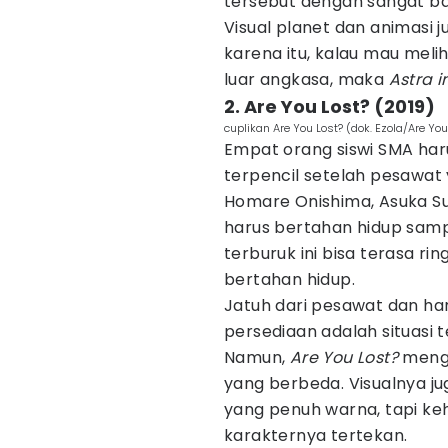
tersebut dengan sangat b
Visual planet dan animasi j
karena itu, kalau mau mel
luar angkasa, maka
Astra 
2. Are You Lost? (2019)
cuplikan Are You Lost? (dok. Ezola/Are You
Empat orang siswi SMA har
terpencil setelah pesawat
Homare Onishima, Asuka Su
harus bertahan hidup sampa
terburuk ini bisa terasa 
bertahan hidup.
Jatuh dari pesawat dan ha
persediaan adalah situasi t
Namun,
Are You Lost?
meng
yang berbeda. Visualnya ju
yang penuh warna, tapi keh
karakternya tertekan.