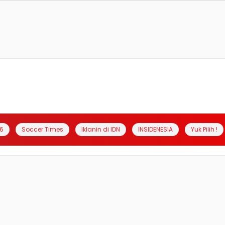
6
Soccer Times
Iklanin di IDN
INSIDENESIA
Yuk Pilih !