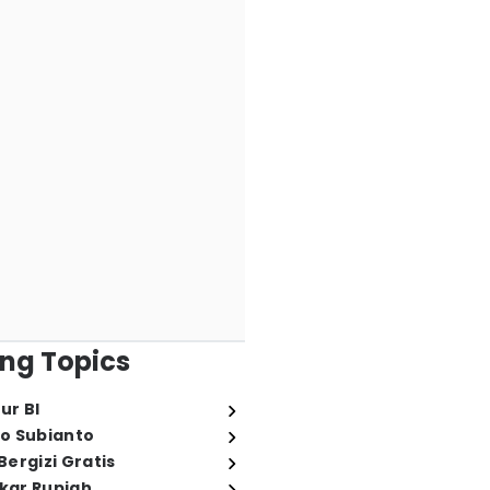
ng Topics
ur BI
o Subianto
ergizi Gratis
ukar Rupiah