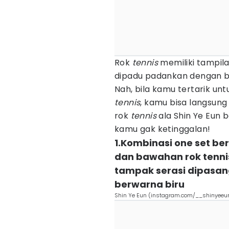
Rok
tennis
memiliki tampil
dipadu padankan dengan b
Nah, bila kamu tertarik u
tennis
, kamu bisa langsung 
rok
tennis
ala Shin Ye Eun b
kamu gak ketinggalan!
1.Kombinasi one set be
dan bawahan rok tennis,
tampak serasi dipasa
berwarna biru
Shin Ye Eun (instagram.com/__shinyeeu