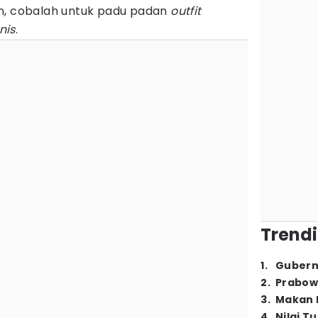
n, cobalah untuk padu padan
outfit
nis
.
Trendi
1
.
Gubern
2
.
Prabow
3
.
Makan B
4
.
Nilai T