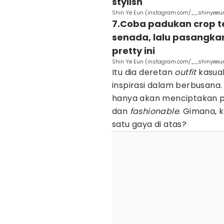
stylish
Shin Ye Eun (instagram.com/__shinyeeu
7.Coba padukan crop t
senada, lalu pasangka
pretty ini
Shin Ye Eun (instagram.com/__shinyeeu
Itu dia deretan
outfit
kasual
inspirasi dalam berbusana
hanya akan menciptakan 
dan
fashionable
. Gimana, 
satu gaya di atas?