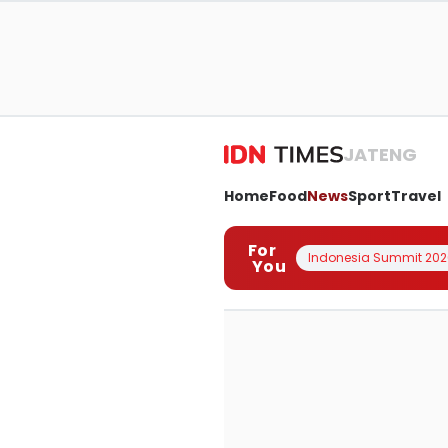
JATENG
Home
Food
News
Sport
Travel
For
Indonesia Summit 202
You