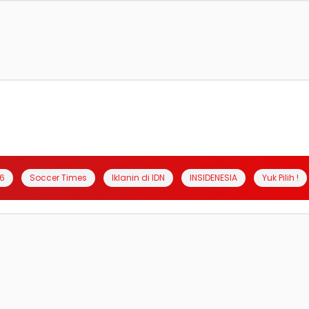
6
Soccer Times
Iklanin di IDN
INSIDENESIA
Yuk Pilih !