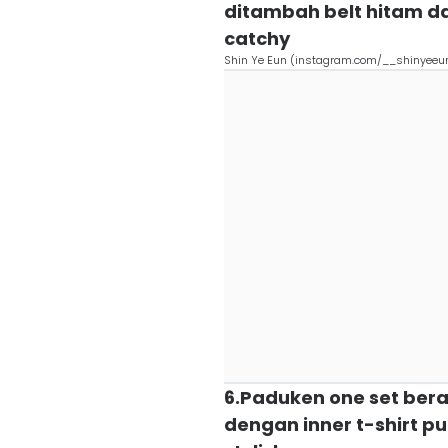
ditambah belt hitam da
catchy
Shin Ye Eun (instagram.com/__shinyeeu
6.Paduken one set bera
dengan inner t-shirt 