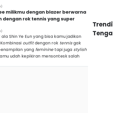
n)
ee milikmu dengan blazer berwarna
n dengan rok tennis yang super
Trend
n)
Tenga
 ala Shin Ye Eun yang bisa kamu jadikan
. Kombinasi
outfit
dengan rok
tennis
gak
penampilan yang
feminine
tapi juga
stylish
kamu udah kepikiran mensontesk salah