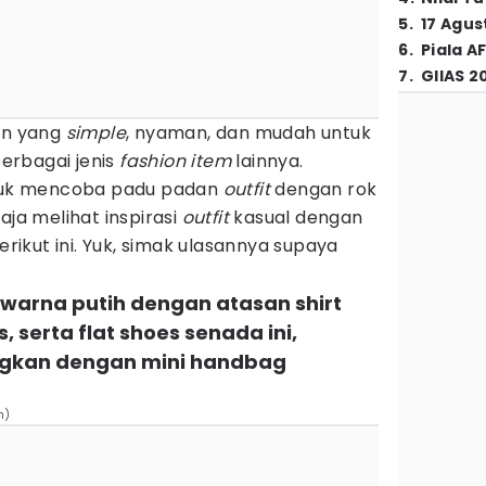
5
.
17 Agus
6
.
Piala A
7
.
GIIAS 2
an yang
simple
, nyaman, dan mudah untuk
erbagai jenis
fashion
item
lainnya.
ntuk mencoba padu padan
outfit
dengan rok
aja melihat inspirasi
outfit
kasual dengan
erikut ini. Yuk, simak ulasannya supaya
rwarna putih dengan atasan shirt
 serta flat shoes senada ini,
ngkan dengan mini handbag
n)