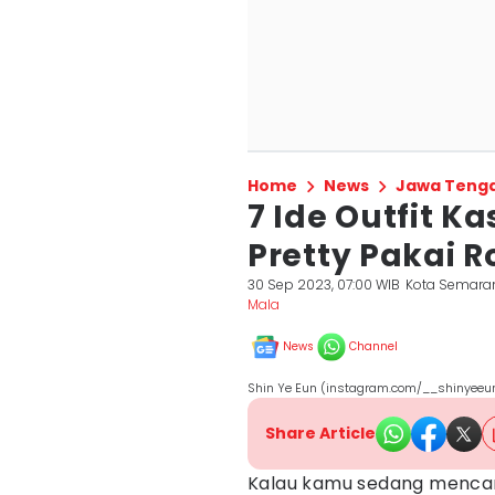
Home
News
Jawa Teng
7 Ide Outfit Ka
Pretty Pakai R
30 Sep 2023, 07:00 WIB
Kota Semara
Mala
News
Channel
Shin Ye Eun (instagram.com/__shinyeeu
Share Article
Kalau kamu sedang menca