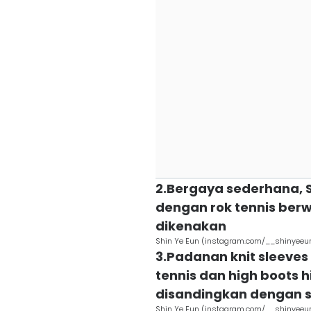
2.Bergaya sederhana, S
dengan rok tennis ber
dikenakan
Shin Ye Eun (instagram.com/__shinyeeu
3.Padanan knit sleeves
tennis dan high boots 
disandingkan dengan s
Shin Ye Eun (instagram.com/__shinyeeu