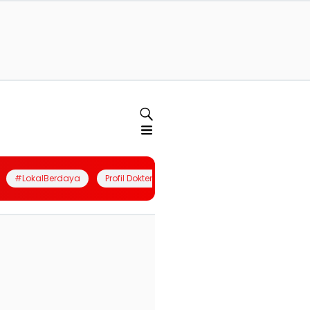
#LokalBerdaya
Profil Dokter
Quiz
Join Community