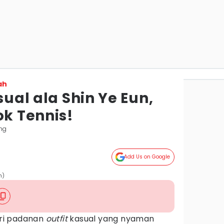
ah
sual ala Shin Ye Eun,
ok Tennis!
ng
Add Us on Google
n)
ri padanan
outfit
kasual yang nyaman