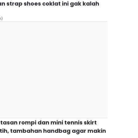
n strap shoes coklat ini gak kalah
n)
tasan rompi dan mini tennis skirt
putih, tambahan handbag agar makin