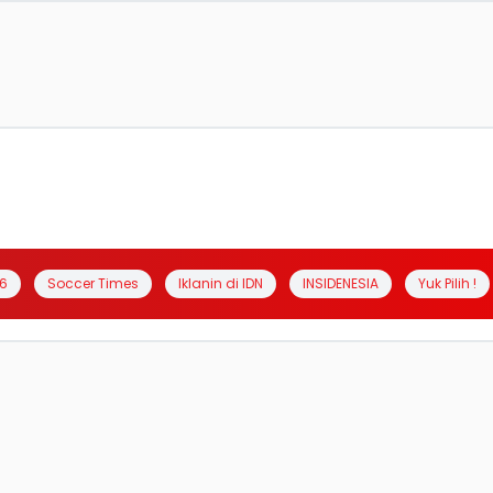
6
Soccer Times
Iklanin di IDN
INSIDENESIA
Yuk Pilih !