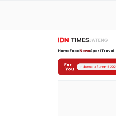
JATENG
Home
Food
News
Sport
Travel
For
Indonesia Summit 202
You