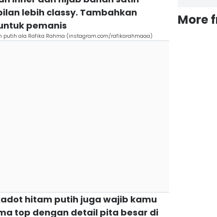
mpilan lebih classy. Tambahkan
More 
 untuk pemanis
am putih ala Rafika Rahma (instagram.com/rafikarahmaaa)
olkadot hitam putih juga wajib kamu
a top dengan detail pita besar di