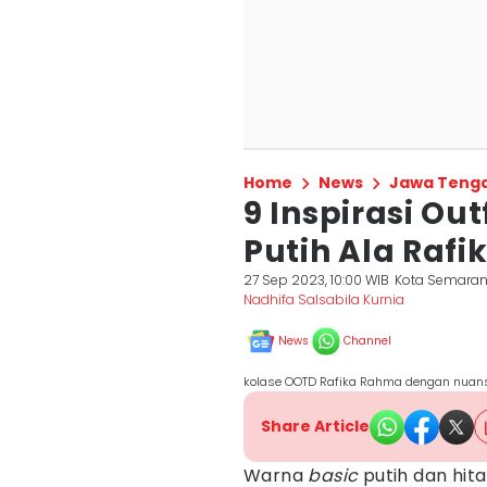
Home
News
Jawa Teng
9 Inspirasi Ou
Putih Ala Rafi
27 Sep 2023, 10:00 WIB
Kota Semara
Nadhifa Salsabila Kurnia
News
Channel
kolase OOTD Rafika Rahma dengan nuans
Share Article
Warna
basic
putih dan hit