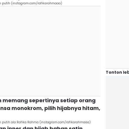
am putih (instagram.com/rafikarahmaaa)
Tonton leb
tih memang sepertinya setiap orang
nsa monokrom, pilih hijabnya hitam,
am putih ala Rafika Rahma (instagram.com/rafikarahmaaa)
an inner dan hijab bahan satin