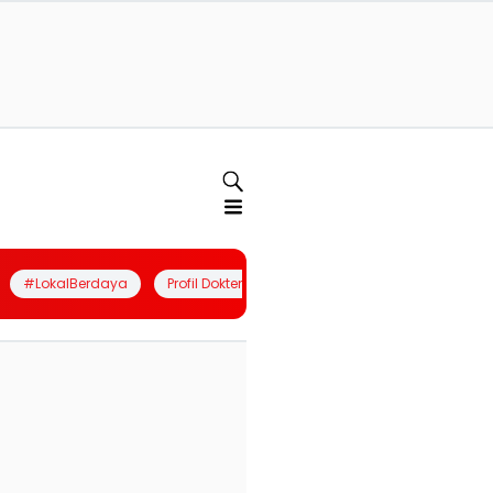
#LokalBerdaya
Profil Dokter
Quiz
Join Community