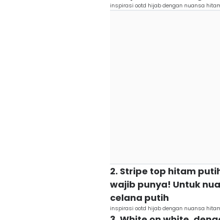
inspirasi ootd hijab dengan nuansa hit
2. Stripe top hitam pu
wajib punya! Untuk nua
celana putih
inspirasi ootd hijab dengan nuansa hit
3. White on white, deng