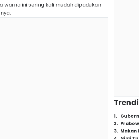
a warna ini sering kali mudah dipadukan
nya.
Trendi
1
.
Gubern
2
.
Prabow
3
.
Makan B
4
.
Nilai T