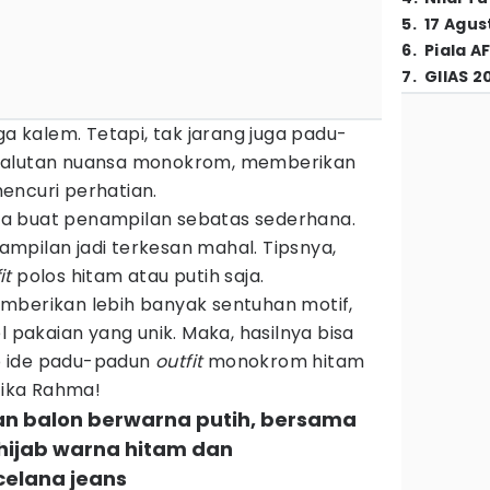
5
.
17 Agus
6
.
Piala A
7
.
GIIAS 2
ga kalem. Tetapi, tak jarang juga padu-
balutan nuansa monokrom, memberikan
ncuri perhatian.
a buat penampilan sebatas sederhana.
enampilan jadi terkesan mahal. Tipsnya,
it
polos hitam atau putih saja.
mberikan lebih banyak sentuhan motif,
l pakaian yang unik. Maka, hasilnya bisa
tip ide padu-padun
outfit
monokrom hitam
afika Rahma!
gan balon berwarna putih, bersama
 hijab warna hitam dan
elana jeans