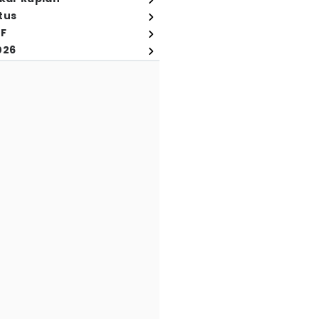
tus
FF
026