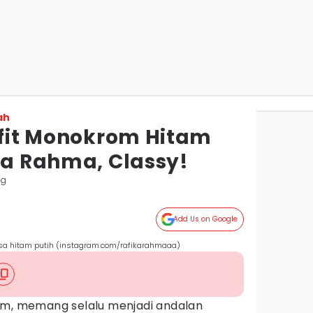
ah
tfit Monokrom Hitam
ka Rahma, Classy!
ng
Add Us on Google
a hitam putih (instagram.com/rafikarahmaaa)
am, memang selalu menjadi andalan