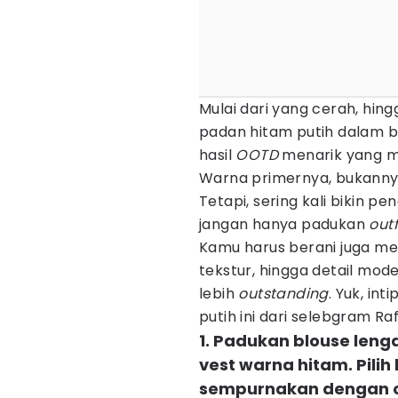
Mulai dari yang cerah, hing
padan hitam putih dalam 
hasil
OOTD
menarik yang me
Warna primernya, bukanny
Tetapi, sering kali bikin p
jangan hanya padukan
outf
Kamu harus berani juga me
tekstur, hingga detail mode
lebih
outstanding
. Yuk, in
putih ini dari selebgram R
1. Padukan blouse len
vest warna hitam. Pilih
sempurnakan dengan c