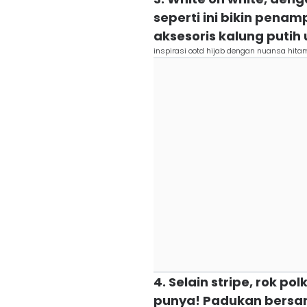
seperti ini bikin pena
aksesoris kalung putih
inspirasi ootd hijab dengan nuansa hit
4. Selain stripe, rok p
punya! Padukan bersam