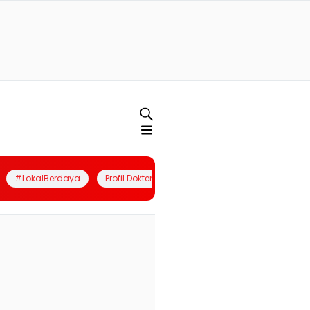
#LokalBerdaya
Profil Dokter
Quiz
Join Community