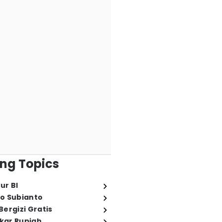
ng Topics
ur BI
o Subianto
ergizi Gratis
ukar Rupiah