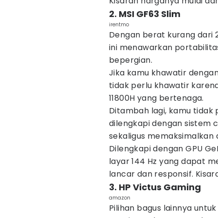
Kisaran harganya mulai dari
2. MSI GF63 Slim
irentmo
Dengan berat kurang dari 2
ini menawarkan portabilit
bepergian.
Jika kamu khawatir dengan
tidak perlu khawatir karena
11800H yang bertenaga.
Ditambah lagi, kamu tidak
dilengkapi dengan sistem 
sekaligus memaksimalkan a
Dilengkapi dengan GPU Ge
layar 144 Hz yang dapat
lancar dan responsif. Kisar
3. HP Victus Gaming
amazon
Pilihan bagus lainnya untu