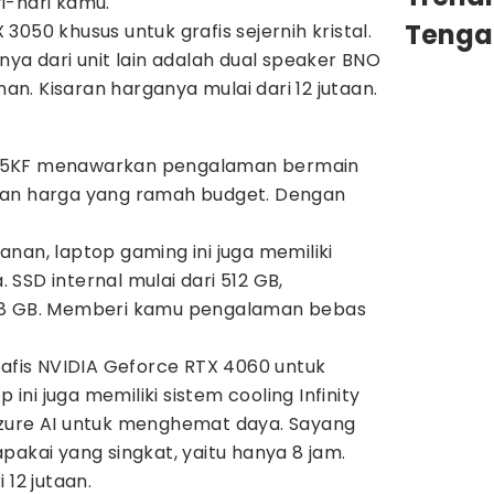
i-hari kamu.
Tenga
050 khusus untuk grafis sejernih kristal.
 dari unit lain adalah dual speaker BNO
. Kisaran harganya mulai dari 12 jutaan.
G5KF menawarkan pengalaman bermain
gan harga yang ramah budget. Dengan
nan, laptop gaming ini juga memiliki
a. SSD internal mulai dari 512 GB,
 8 GB. Memberi kamu pengalaman bebas
rafis NVIDIA Geforce RTX 4060 untuk
p ini juga memiliki sistem cooling Infinity
zure AI untuk menghemat daya. Sayang
pakai yang singkat, yaitu hanya 8 jam.
 12 jutaan.