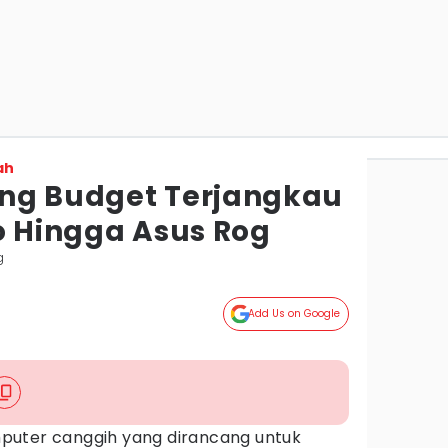
ah
ng Budget Terjangkau
o Hingga Asus Rog
g
Add Us on Google
puter canggih yang dirancang untuk