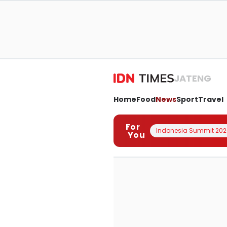
JATENG
Home
Food
News
Sport
Travel
For
Indonesia Summit 202
You