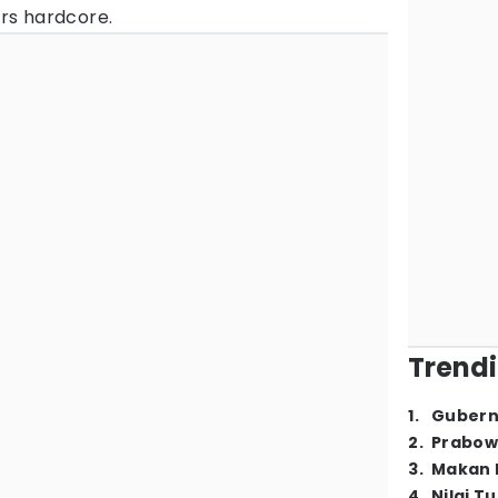
rs hardcore.
Trendi
1
.
Gubern
2
.
Prabow
3
.
Makan B
4
.
Nilai T