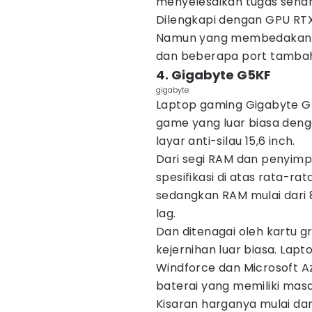
menyelesaikan tugas sehar
Dilengkapi dengan GPU RTX 3
Namun yang membedakannya
dan beberapa port tambahan
4. Gigabyte G5KF
gigabyte
Laptop gaming Gigabyte 
game yang luar biasa den
layar anti-silau 15,6 inch.
Dari segi RAM dan penyimpa
spesifikasi di atas rata-rat
sedangkan RAM mulai dari
lag.
Dan ditenagai oleh kartu g
kejernihan luar biasa. Lapto
Windforce dan Microsoft A
baterai yang memiliki masa
Kisaran harganya mulai dari