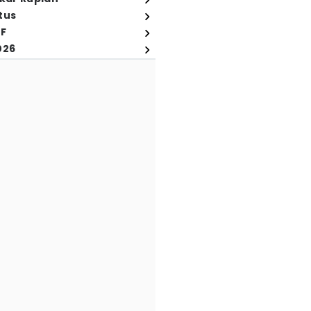
tus
FF
026