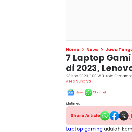
Home
News
Jawa Teng
7 Laptop Gami
di 2023, Lenov
23 Nov 2023, 11:00 WIB
Kota Semaran
Asep Sunarya
News
Channel
idntimes
Share Article
Laptop gaming
adalah kom