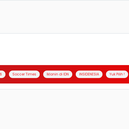
6
Soccer Times
Iklanin di IDN
INSIDENESIA
Yuk Pilih !