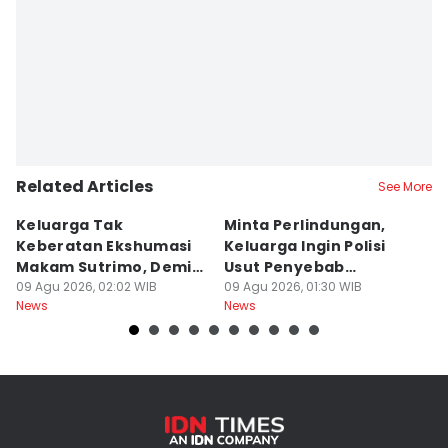
Related Articles
See More
Keluarga Tak
Minta Perlindungan,
M
Keberatan Ekshumasi
Keluarga Ingin Polisi
P
Makam Sutrimo, Demi
Usut Penyebab
B
Usut Kematian
09 Agu 2026, 02:02 WIB
Kematian Sutrimo
09 Agu 2026, 01:30 WIB
S
08
News
News
Ne
Almarhum