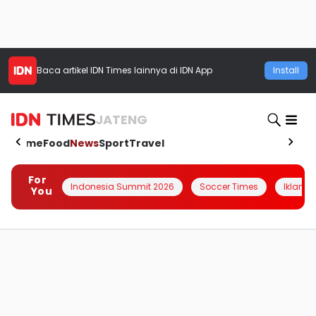
Baca artikel
IDN Times
lainnya di IDN App
Install
JATENG
Home
Food
News
Sport
Travel
For
Indonesia Summit 2026
Soccer Times
Iklanin 
You