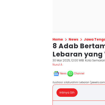
Home
News
Jawa Teng
8 Adab Bertam
Lebaran yang 
30 Mar 2025, 12:00 WIB
Kota Semara
Nurul A
News
Channel
ilustrasi silaturahmi Lebaran (pexels.co
Intinya Sih