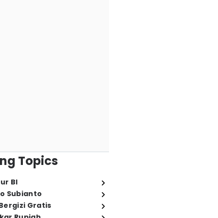
ng Topics
ur BI
o Subianto
ergizi Gratis
ukar Rupiah