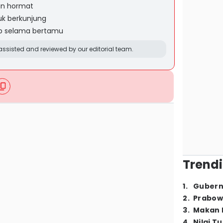
an hormat
uk berkunjung
ap selama bertamu
ssisted and reviewed by our editorial team.
Trendi
1
.
Gubern
2
.
Prabow
3
.
Makan B
4
.
Nilai T