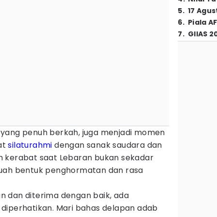
5
.
17 Agus
6
.
Piala A
7
.
GIIAS 2
 yang penuh berkah, juga menjadi momen
at
silaturahmi
dengan sanak saudara dan
h kerabat saat Lebaran bukan sekadar
buah bentuk penghormatan dan rasa
 dan diterima dengan baik, ada
diperhatikan. Mari bahas delapan adab