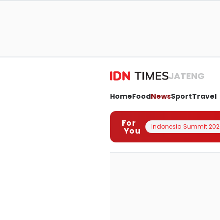
JATENG
Home
Food
News
Sport
Travel
For
Indonesia Summit 202
You