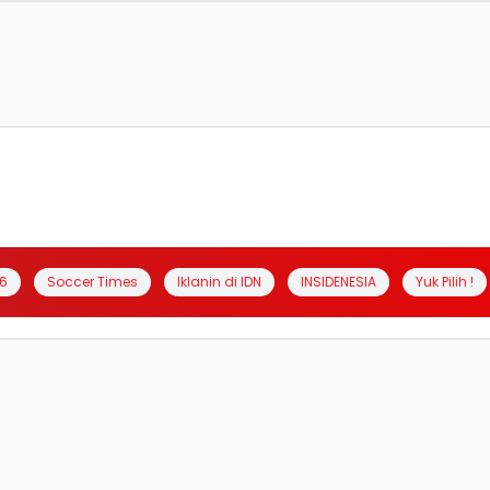
6
Soccer Times
Iklanin di IDN
INSIDENESIA
Yuk Pilih !