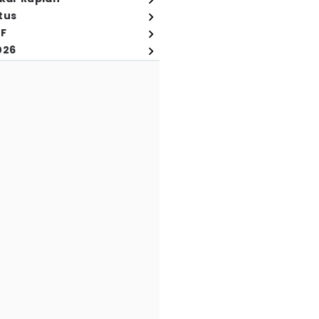
tus
FF
026