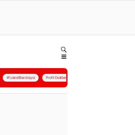
#LokalBerdaya
Profil Dokter
Quiz
Join Community