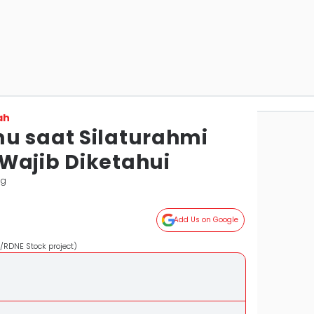
ah
u saat Silaturahmi
Wajib Diketahui
ng
Add Us on Google
m/RDNE Stock project)