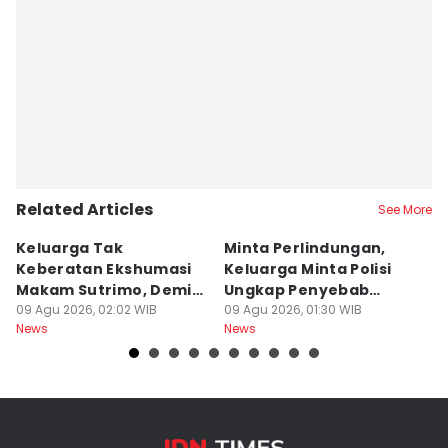
Related Articles
See More
Keluarga Tak
Minta Perlindungan,
M
Keberatan Ekshumasi
Keluarga Minta Polisi
P
Makam Sutrimo, Demi
Ungkap Penyebab
B
Usut Kematian
09 Agu 2026, 02:02 WIB
Kematian Sutrimo
09 Agu 2026, 01:30 WIB
S
08
News
News
Ne
Almarhum