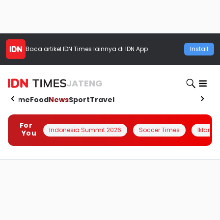
Baca artikel
IDN Times
lainnya di IDN App
Install
JATENG
Home
Food
News
Sport
Travel
For
Indonesia Summit 2026
Soccer Times
Iklanin 
You