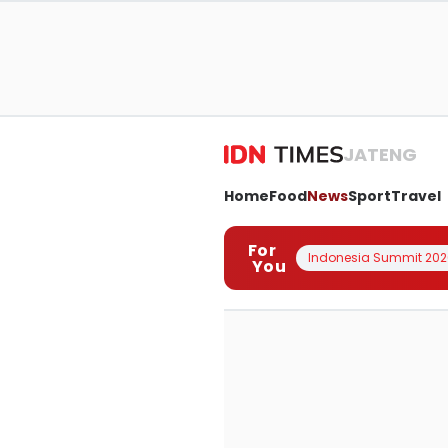
JATENG
Home
Food
News
Sport
Travel
For
Indonesia Summit 202
You