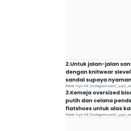
2.Untuk jalan-jalan sa
dengan knitwear slevel
sandal supaya nyama
Potret Yujin IVE (Instagram.com/_yujin_a
3.Kemeja oversized bi
putih dan celana pendek
flatshoes untuk alas ka
Potret Yujin IVE (Instagram.com/_yujin_a