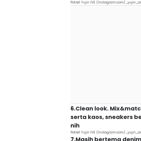
Potret Yujin IVE (Instagram.com/_yujin_a
6.Clean look. Mix&matc
serta kaos, sneakers b
nih
Potret Yujin IVE (Instagram.com/_yujin_a
7.Masih bertema denim.