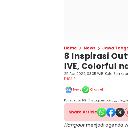
Home
News
Jawa Teng
8 Inspirasi Ou
IVE, Colorful n
25 Apr 2024, 08:35 WIB
Kota Semara
ELISA P
News
Channel
Potret Yujin IVE (Instagram.com/_yujin_a
Share Article
Hangout
menjadi agenda wa