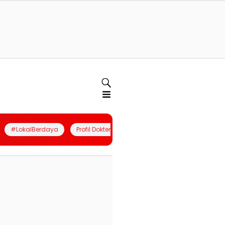
#LokalBerdaya
Profil Dokter
Quiz
Join Community