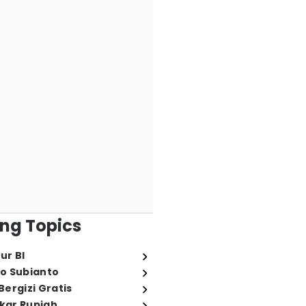
ng Topics
ur BI
o Subianto
ergizi Gratis
ukar Rupiah