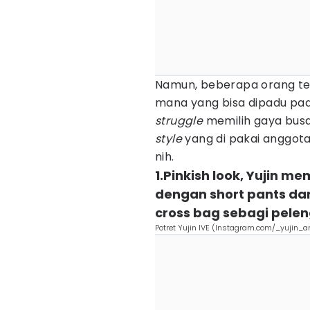
Namun, beberapa orang te
mana yang bisa dipadu pa
struggle
memilih gaya bus
style
yang di pakai anggota g
nih.
1.Pinkish look, Yujin 
dengan short pants dan
cross bag sebagi pele
Potret Yujin IVE (Instagram.com/_yujin_a