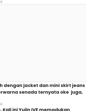
n)
h dengan jacket dan mini skirt jeans
erwarna senada ternyata oke juga,
n)
 Kali ini Yujin IVE memadukan