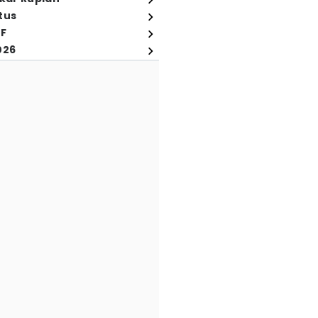
tus
FF
026