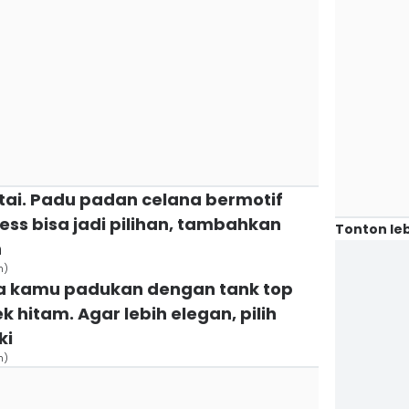
ntai. Padu padan celana bermotif
ess bisa jadi pilihan, tambahkan
Tonton leb
n
n)
sa kamu padukan dengan tank top
 hitam. Agar lebih elegan, pilih
ki
n)