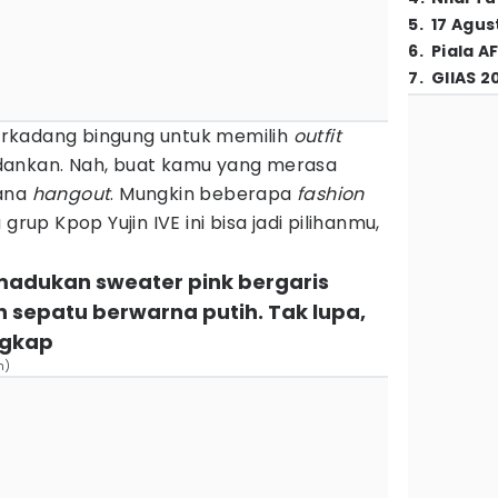
5
.
17 Agus
6
.
Piala A
7
.
GIIAS 2
rkadang bingung untuk memilih
outfit
dankan. Nah, buat kamu yang merasa
ana
hangout
. Mungkin beberapa
fashion
rup Kpop Yujin IVE ini bisa jadi pilihanmu,
memadukan sweater pink bergaris
 sepatu berwarna putih. Tak lupa,
ngkap
n)