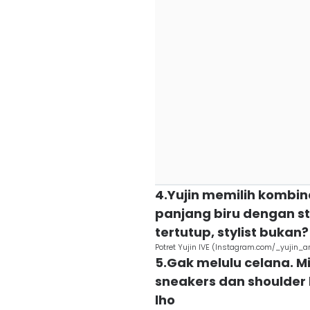
4.Yujin memilih kombin
panjang biru dengan st
tertutup, stylist bukan?
Potret Yujin IVE (Instagram.com/_yujin_a
5.Gak melulu celana. M
sneakers dan shoulder
lho