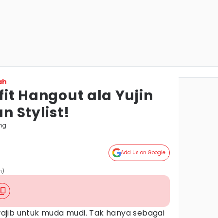
ah
tfit Hangout ala Yujin
an Stylist!
ng
Add Us on Google
n)
jib untuk muda mudi. Tak hanya sebagai