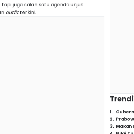
 tapi juga salah satu agenda unjuk
dan
outfit
terkini.
Trendi
1
.
Gubern
2
.
Prabow
3
.
Makan B
4
.
Nilai T