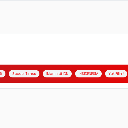
6
Soccer Times
Iklanin di IDN
INSIDENESIA
Yuk Pilih !