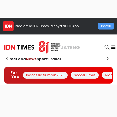
Baca artikel
IDN Times
lainnya di IDN App
Install
JATENG
Home
Food
News
Sport
Travel
For
Indonesia Summit 2026
Soccer Times
Iklanin 
You