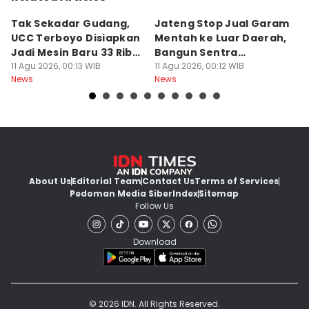
Tak Sekadar Gudang,
Jateng Stop Jual Garam
P
UCC Terboyo Disiapkan
Mentah ke Luar Daerah,
K
Jadi Mesin Baru 33 Ribu
Bangun Sentra
K
UMKM
11 Agu 2026, 00:13 WIB
Pengolahan
11 Agu 2026, 00:12 WIB
B
10
News
News
Ne
About Us
Editorial Team
Contact Us
Terms of Services
Pedoman Media Siber
Index
Sitemap
Follow Us
Download
© 2026 IDN. All Rights Reserved.