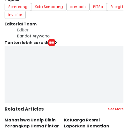
Semarang
Kota Semarang
sampah
PLTSa
Energi List
Investor
Editorial Team
Editor
Bandot Arywono
Tonton lebih seru di
Related Articles
See More
Mahasiswa Undip Bikin
Keluarga Resmi
P
Perangkap Hama Pintar
Laporkan Kematian
S