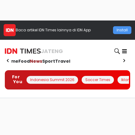
Baca artikel
IDN Times
lainnya di IDN App
Install
JATENG
Home
Food
News
Sport
Travel
For
Indonesia Summit 2026
Soccer Times
Iklanin 
You