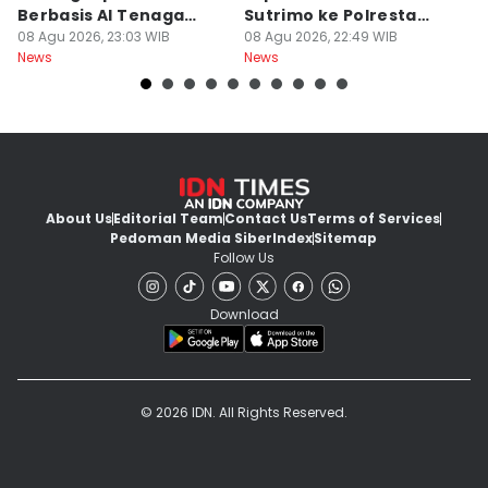
Berbasis AI Tenaga
Sutrimo ke Polresta
B
Surya
08 Agu 2026, 23:03 WIB
Banyumas
08 Agu 2026, 22:49 WIB
G
08
News
News
Ne
About Us
Editorial Team
Contact Us
Terms of Services
Pedoman Media Siber
Index
Sitemap
Follow Us
Download
© 2026 IDN. All Rights Reserved.