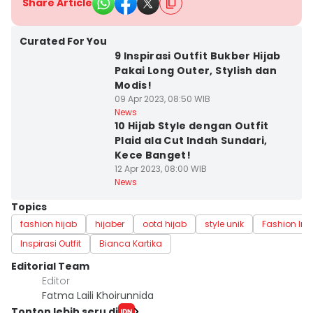
Share Article
Curated For You
9 Inspirasi Outfit Bukber Hijab
Pakai Long Outer, Stylish dan
Modis!
09 Apr 2023, 08:50 WIB
News
10 Hijab Style dengan Outfit
Plaid ala Cut Indah Sundari,
Kece Banget!
12 Apr 2023, 08:00 WIB
News
Topics
fashion hijab
hijaber
ootd hijab
style unik
Fashion Inf
Inspirasi Outfit
Bianca Kartika
Editorial Team
Editor
Fatma Laili Khoirunnida
Tonton lebih seru di