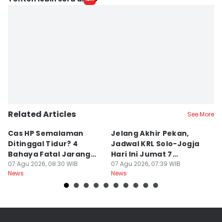
Related Articles
See More
Cas HP Semalaman
Jelang Akhir Pekan,
P
Ditinggal Tidur? 4
Jadwal KRL Solo-Jogja
Ra
Bahaya Fatal Jarang
Hari Ini Jumat 7
2
Disadari Pekerja Kantor
07 Agu 2026, 08:30 WIB
Agustus, Lengkap!
07 Agu 2026, 07:39 WIB
07
News
News
Ne