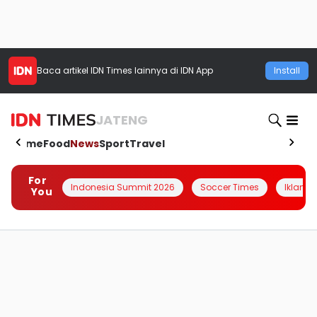
Baca artikel
IDN Times
lainnya di IDN App
Install
JATENG
Home
Food
News
Sport
Travel
For
Indonesia Summit 2026
Soccer Times
Iklanin 
You