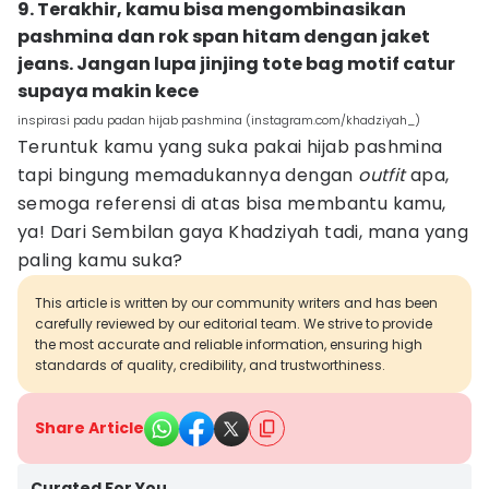
9. Terakhir, kamu bisa mengombinasikan
pashmina dan rok span hitam dengan jaket
jeans. Jangan lupa jinjing tote bag motif catur
supaya makin kece
inspirasi padu padan hijab pashmina (instagram.com/khadziyah_)
Teruntuk kamu yang suka pakai hijab pashmina
tapi bingung memadukannya dengan
outfit
apa,
semoga referensi di atas bisa membantu kamu,
ya! Dari Sembilan gaya Khadziyah tadi, mana yang
paling kamu suka?
This article is written by our community writers and has been
carefully reviewed by our editorial team. We strive to provide
the most accurate and reliable information, ensuring high
standards of quality, credibility, and trustworthiness.
Share Article
Curated For You