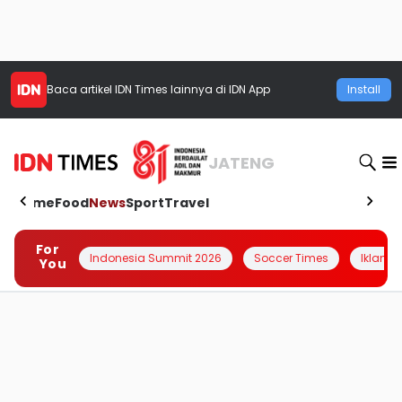
Baca artikel
IDN Times
lainnya di IDN App
Install
JATENG
Home
Food
News
Sport
Travel
For
Indonesia Summit 2026
Soccer Times
Iklanin 
You