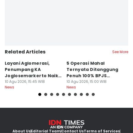
Related Articles
See More
Layani Aglomerasi,
5 Operasi Mahal
Bu
Penumpang KA
Ternyata Ditanggung
Al
Joglosemarkerto Naik
Penuh 100% BPJS
I
10,29 Persen
10 Agu 2026, 15:45 WIB
Kesehatan, Termasuk
10 Agu 2026, 15:00 WIB
Pa
10
News
News
Ne
Pasang Ring Jantung
About Us
Editorial Team
Contact Us
Terms of Services