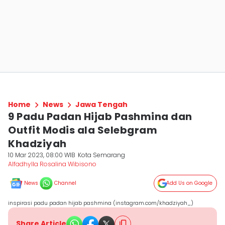
Home
News
Jawa Tengah
9 Padu Padan Hijab Pashmina dan
Outfit Modis ala Selebgram
Khadziyah
10 Mar 2023, 08:00 WIB
Kota Semarang
Alfadhylla Rosalina Wibisono
News
Channel
Add Us on Google
inspirasi padu padan hijab pashmina (instagram.com/khadziyah_)
Share Article