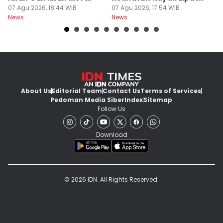
07 Agu 2026, 18:44 WIB
Festival Nasional
07 Agu 2026, 17:54 WIB
M
07
News
News
Ne
About Us
Editorial Team
Contact Us
Terms of Services
Pedoman Media Siber
Index
Sitemap
Follow Us
Download
© 2026 IDN. All Rights Reserved.