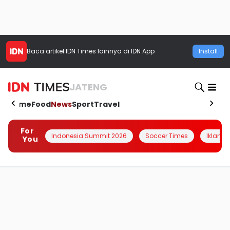
Baca artikel
IDN Times
lainnya di IDN App
Install
JATENG
Home
Food
News
Sport
Travel
For
Indonesia Summit 2026
Soccer Times
Iklanin 
You