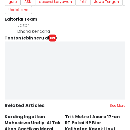
guru
ASN
absensi karyawan
fiktif
Jawa Tengah
S
Update me
Editorial Team
Editor
Dhana Kencana
Tonton lebih seru di
Related Articles
See More
Karding Ingatkan
Trik Motret Acara 17-an
N
Mahasiswa Undip: AI Tak
RT Pakai HP Biar
C
Akan Gantikan Moral
Kelihatan Kayak Liputan
1