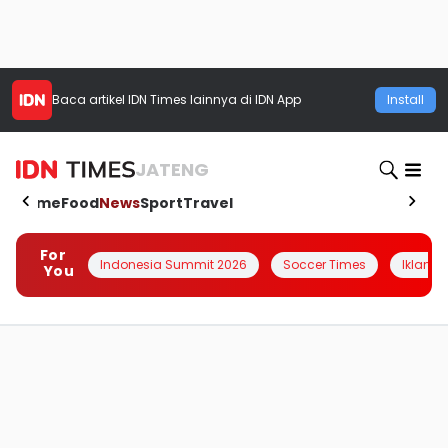
Baca artikel
IDN Times
lainnya di IDN App
Install
JATENG
Home
Food
News
Sport
Travel
For
Indonesia Summit 2026
Soccer Times
Iklanin 
You