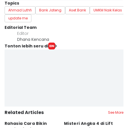
Topics
Ahmad Luthfi
Bank Jateng
Aset Bank
UMKM Naik Kelas
update me
Editorial Team
Editor
Dhana Kencana
Tonton lebih seru di
Related Articles
See More
Rahasia Cara Bikin
Misteri Angka 4 di Lift
Di