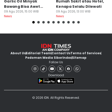
Garlic Oil Minyak
Rumah Sakit atau Hotel,
K
Bawang Bisa Awet
Kenapa Selalu Dilewati
E
Berbulan-bulan: Bumbu
09 Agu 2026, 15:00 WIB
09 Agu 2026, 13:00 WIB
G
09
News
News
Ne
Level Resto!
About Us
Editorial Team
Contact Us
Terms of Services
Pedoman Media Siber
Index
Sitemap
Follow Us
Download
© 2026 IDN. All Rights Reserved.