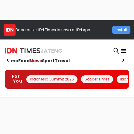
Baca artikel
IDN Times
lainnya di IDN App
Install
JATENG
Home
Food
News
Sport
Travel
For
Indonesia Summit 2026
Soccer Times
Iklanin 
You