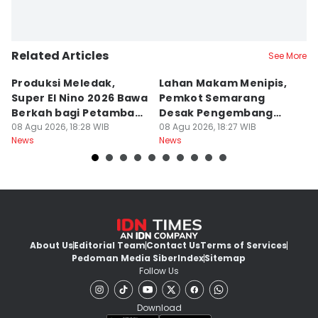
Related Articles
See More
Produksi Meledak,
Lahan Makam Menipis,
L
Super El Nino 2026 Bawa
Pemkot Semarang
F
Berkah bagi Petambak
Desak Pengembang
L
Garam
08 Agu 2026, 18:28 WIB
Serahkan PSU
08 Agu 2026, 18:27 WIB
Ju
08
News
News
Ne
U
About Us
Editorial Team
Contact Us
Terms of Services
Pedoman Media Siber
Index
Sitemap
Follow Us
Download