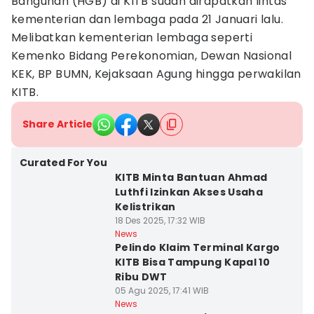
Bangunan (HGB) di KITB sudah dirapatkan lintas
kementerian dan lembaga pada 21 Januari lalu.
Melibatkan kementerian lembaga seperti
Kemenko Bidang Perekonomian, Dewan Nasional
KEK, BP BUMN, Kejaksaan Agung hingga perwakilan
KITB.
Share Article
Curated For You
KITB Minta Bantuan Ahmad
Luthfi Izinkan Akses Usaha
Kelistrikan
18 Des 2025, 17:32 WIB
News
Pelindo Klaim Terminal Kargo
KITB Bisa Tampung Kapal 10
Ribu DWT
05 Agu 2025, 17:41 WIB
News