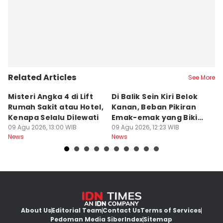
Related Articles
See More
Misteri Angka 4 di Lift
Di Balik Sein Kiri Belok
T
Rumah Sakit atau Hotel,
Kanan, Beban Pikiran
N
Kenapa Selalu Dilewati
Emak-emak yang Bikin
La
09 Agu 2026, 13:00 WIB
Gagal fokus di Jalan
09 Agu 2026, 12:23 WIB
d
09
News
News
Ne
About Us
Editorial Team
Contact Us
Terms of Services
Pedoman Media Siber
Index
Sitemap