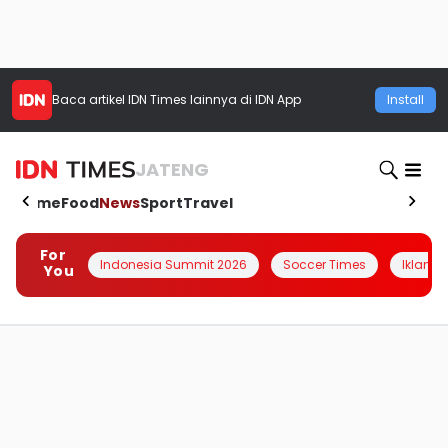
Baca artikel
IDN Times
lainnya di IDN App
Install
JATENG
Home
Food
News
Sport
Travel
For
Indonesia Summit 2026
Soccer Times
Iklanin 
You