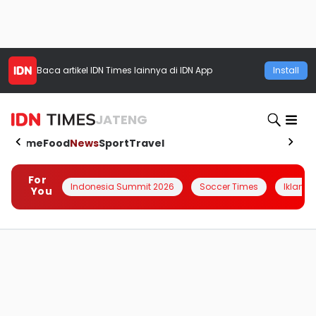
Baca artikel
IDN Times
lainnya di IDN App
Install
JATENG
Home
Food
News
Sport
Travel
For
Indonesia Summit 2026
Soccer Times
Iklanin 
You