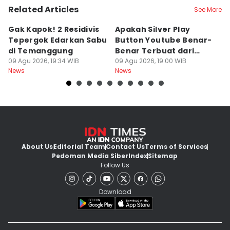
Related Articles
See More
Gak Kapok! 2 Residivis
Apakah Silver Play
Je
Tepergok Edarkan Sabu
Button Youtube Benar-
M
di Temanggung
Benar Terbuat dari
Or
09 Agu 2026, 19:34 WIB
Perak Murni? Ini
09 Agu 2026, 19:00 WIB
O
09
News
News
Ne
Faktanya
k
About Us
Editorial Team
Contact Us
Terms of Services
Pedoman Media Siber
Index
Sitemap
Follow Us
Download