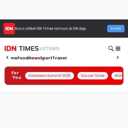
Baca artikel
IDN Times
lainnya di IDN App
Install
JATENG
Home
Food
News
Sport
Travel
For
Indonesia Summit 2026
Soccer Times
Iklanin 
You