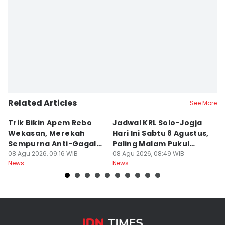
Related Articles
See More
Trik Bikin Apem Rebo
Jadwal KRL Solo-Jogja
P
Wekasan, Merekah
Hari Ini Sabtu 8 Agustus,
Ra
Sempurna Anti-Gagal
Paling Malam Pukul
A
Pakai Cetakan
08 Agu 2026, 09:16 WIB
20.42
08 Agu 2026, 08:49 WIB
C
08
News
News
Ne
Rumahan