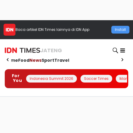
Baca artikel
IDN Times
lainnya di IDN App
Install
JATENG
Home
Food
News
Sport
Travel
For
Indonesia Summit 2026
Soccer Times
Iklanin 
You