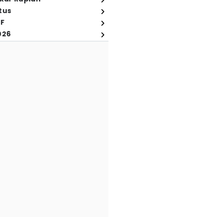
tus
FF
026