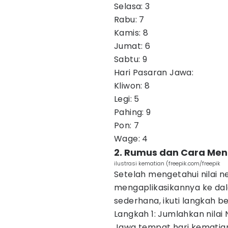
Selasa: 3
Rabu: 7
Kamis: 8
Jumat: 6
Sabtu: 9
Hari Pasaran Jawa:
Kliwon: 8
Legi: 5
Pahing: 9
Pon: 7
Wage: 4
2. Rumus dan Cara Me
ilustrasi kematian (freepik.com/freepik
Setelah mengetahui nilai n
mengaplikasikannya ke da
sederhana, ikuti langkah be
Langkah 1: Jumlahkan nilai
Jawa tempat hari kematia