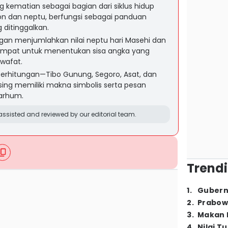
ematian sebagai bagian dari siklus hidup
on dan neptu, berfungsi sebagai panduan
g ditinggalkan.
gan menjumlahkan nilai neptu hari Masehi dan
i empat untuk menentukan sisa angka yang
wafat.
perhitungan—Tibo Gunung, Segoro, Asat, dan
g memiliki makna simbolis serta pesan
marhum.
ssisted and reviewed by our editorial team.
Trendi
1
.
Gubern
2
.
Prabow
3
.
Makan B
4
.
Nilai T