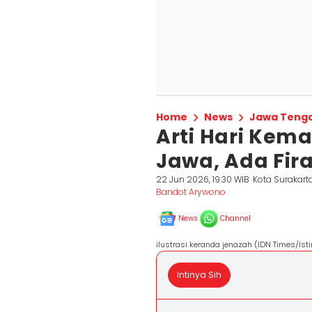
Home
News
Jawa Teng
Arti Hari Kem
Jawa, Ada Fir
22 Jun 2026, 19:30 WIB
Kota Surakart
Bandot Arywono
News
Channel
ilustrasi keranda jenazah (IDN Times/Is
Intinya Sih