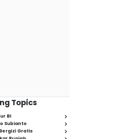
ng Topics
ur BI
o Subianto
ergizi Gratis
ukar Rupiah