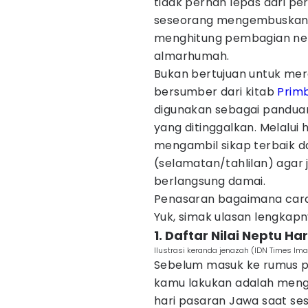
tidak pernah lepas dari pe
seseorang mengembuskan n
menghitung pembagian nep
almarhumah.
Bukan bertujuan untuk mer
bersumber dari kitab
Prim
digunakan sebagai panduan 
yang ditinggalkan. Melalui h
mengambil sikap terbaik 
(selamatan/tahlilan) agar
berlangsung damai.
Penasaran bagaimana car
Yuk, simak ulasan lengkapny
1. Daftar Nilai Neptu H
Ilustrasi keranda jenazah (IDN Times Im
Sebelum masuk ke rumus p
kamu lakukan adalah menget
hari pasaran Jawa saat s