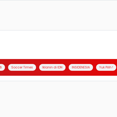
6
Soccer Times
Iklanin di IDN
INSIDENESIA
Yuk Pilih !