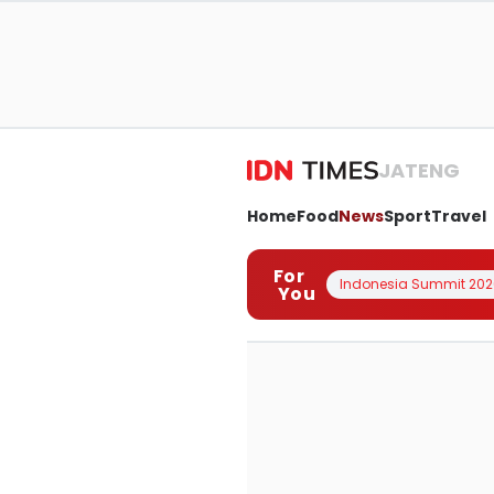
JATENG
Home
Food
News
Sport
Travel
For
Indonesia Summit 202
You