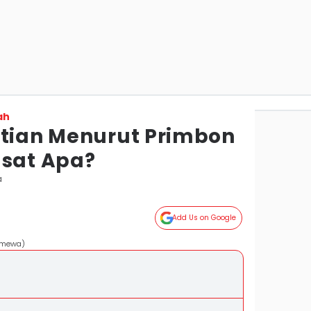
ah
atian Menurut Primbon
asat Apa?
a
Add Us on Google
timewa)