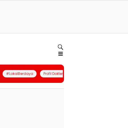
#LokalBerdaya
Profil Dokter
Quiz
Join Community