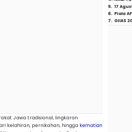
5
.
17 Agus
6
.
Piala A
7
.
GIIAS 2
at Jawa tradisional, lingkaran
ri kelahiran, pernikahan, hingga
kematian