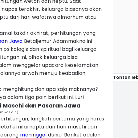
rhitungan weton dan neptu. Saat
apas terakhir, keluarga biasanya akan
tu dari hari wafatnya almarhum atau
amal takdir akhirat, perhitungan yang
bon Jawa
Betaljemur Adammakna ini
psikologis dan spiritual bagi keluarga
itungan ini, pihak keluarga bisa
dalam menggelar upacara keselamatan
 jalannya arwah menuju keabadian
Tonton leb
a menghitung dan apa saja maknanya?
a dalam tiga poin berikut ini, Lur!
ari Masehi dan Pasaran Jawa
am Rosidin)
erhitungan, langkah pertama yang harus
ahui nilai neptu dari hari masehi dan
eseorang
meninggal
dunia. Berikut adalah