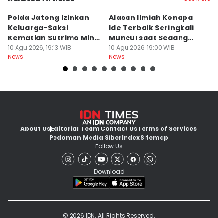
Polda Jateng Izinkan
Alasan Ilmiah Kenapa
R
Keluarga-Saksi
Ide Terbaik Seringkali
R
Kematian Sutrimo Minta
Muncul saat Sedang
E
BKO LPSK
10 Agu 2026, 19:13 WIB
Mandi, Bukan di Depan
10 Agu 2026, 19:00 WIB
P
10
News
News
Ne
Laptop
About Us
Editorial Team
Contact Us
Terms of Services
Pedoman Media Siber
Index
Sitemap
Follow Us
Download
© 2026 IDN. All Rights Reserved.