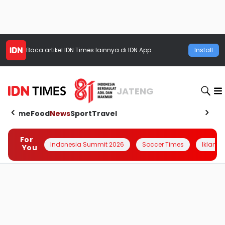
Baca artikel
IDN Times
lainnya di IDN App
Install
JATENG
Home
Food
News
Sport
Travel
For
Indonesia Summit 2026
Soccer Times
Iklanin 
You