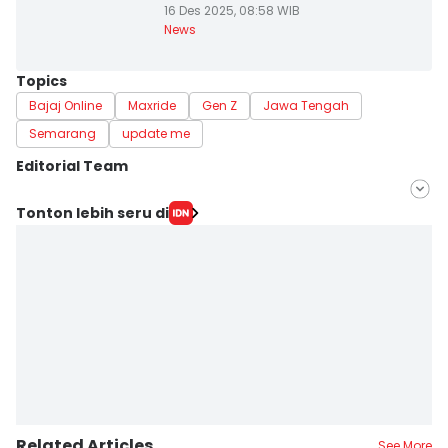
16 Des 2025, 08:58 WIB
News
Topics
Bajaj Online
Maxride
Gen Z
Jawa Tengah
Semarang
update me
Editorial Team
Editor
Tonton lebih seru di
Fariz Fardianto
Editor
Dhana Kencana
Related Articles
See More