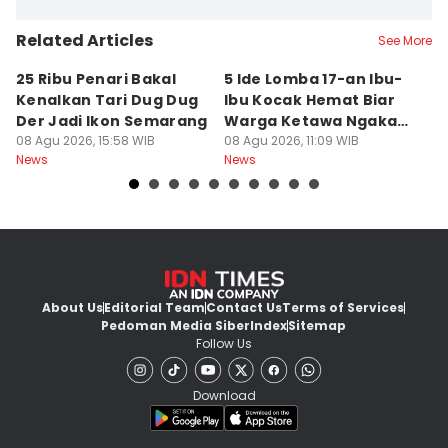
Related Articles
See More
25 Ribu Penari Bakal
5 Ide Lomba 17-an Ibu-
R
Kenalkan Tari Dug Dug
Ibu Kocak Hemat Biar
Bu
Der Jadi Ikon Semarang
Warga Ketawa Ngakak
S
08 Agu 2026, 15:58 WIB
Pas Hari Kemerdekaan
08 Agu 2026, 11:09 WIB
B
08
News
News
Ne
About Us
Editorial Team
Contact Us
Terms of Services
Pedoman Media Siber
Index
Sitemap
Follow Us
Download