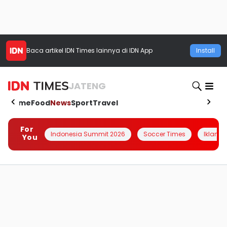
Baca artikel
IDN Times
lainnya di IDN App
Install
JATENG
Home
Food
News
Sport
Travel
For
Indonesia Summit 2026
Soccer Times
Iklanin 
You