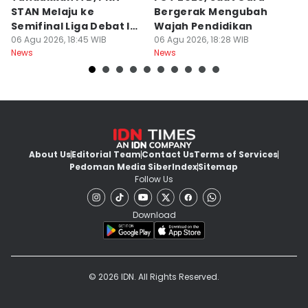
STAN Melaju ke
Bergerak Mengubah
D
Semifinal Liga Debat IDN
Wajah Pendidikan
A
Times 2026
06 Agu 2026, 18:45 WIB
06 Agu 2026, 18:28 WIB
S
06
News
News
Ne
d
About Us
Editorial Team
Contact Us
Terms of Services
Pedoman Media Siber
Index
Sitemap
Follow Us
Download
© 2026 IDN. All Rights Reserved.