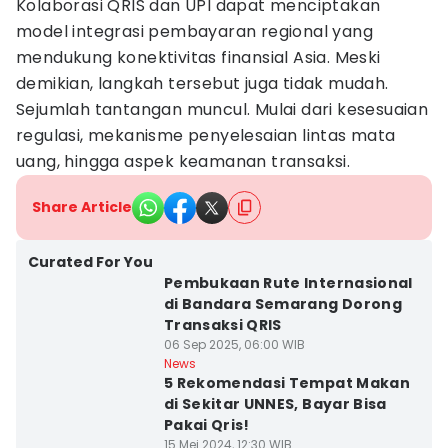
Kolaborasi QRIS dan UPI dapat menciptakan
model integrasi pembayaran regional yang
mendukung konektivitas finansial Asia. Meski
demikian, langkah tersebut juga tidak mudah.
Sejumlah tantangan muncul. Mulai dari kesesuaian
regulasi, mekanisme penyelesaian lintas mata
uang, hingga aspek keamanan transaksi.
Share Article
Curated For You
Pembukaan Rute Internasional
di Bandara Semarang Dorong
Transaksi QRIS
06 Sep 2025, 06:00 WIB
News
5 Rekomendasi Tempat Makan
di Sekitar UNNES, Bayar Bisa
Pakai Qris!
15 Mei 2024, 12:30 WIB