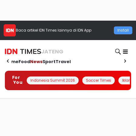
Baca artikel
IDN Times
lainnya di IDN App
Install
JATENG
Home
Food
News
Sport
Travel
For
Indonesia Summit 2026
Soccer Times
Iklanin 
You