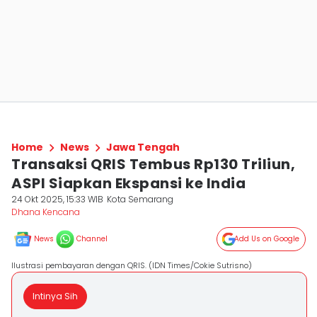
Home
News
Jawa Tengah
Transaksi QRIS Tembus Rp130 Triliun,
ASPI Siapkan Ekspansi ke India
24 Okt 2025, 15:33 WIB
Kota Semarang
Dhana Kencana
News
Channel
Add Us on Google
Ilustrasi pembayaran dengan QRIS. (IDN Times/Cokie Sutrisno)
Intinya Sih