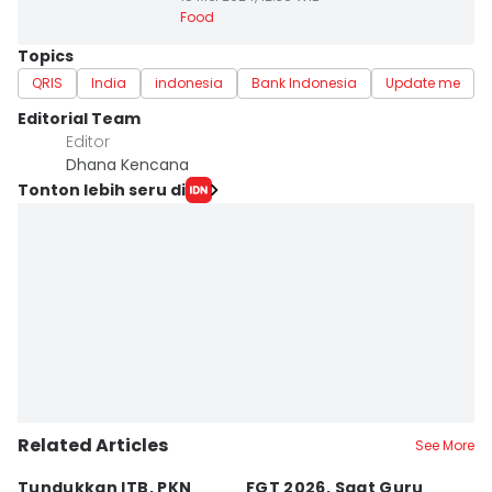
Food
Topics
QRIS
India
indonesia
Bank Indonesia
Update me
Editorial Team
Editor
Dhana Kencana
Tonton lebih seru di
Related Articles
See More
Tundukkan ITB, PKN
FGT 2026, Saat Guru
[