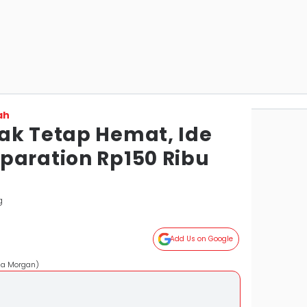
ah
ak Tetap Hemat, Ide
paration Rp150 Ribu
g
Add Us on Google
ga Morgan)