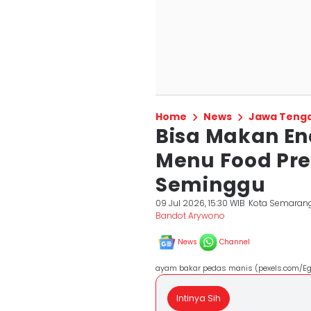
Home
News
Jawa Teng
Bisa Makan En
Menu Food Pre
Seminggu
09 Jul 2026, 15:30 WIB
Kota Semaran
Bandot Arywono
News
Channel
ayam bakar pedas manis (pexels.com/E
Intinya Sih