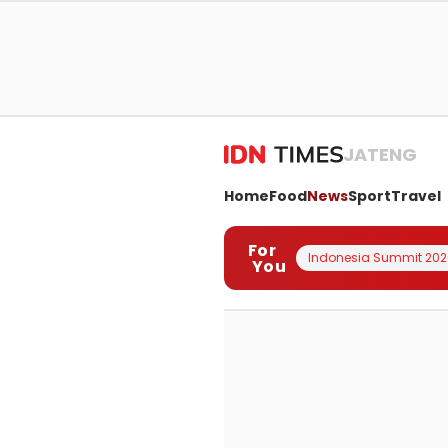
JATENG
Home
Food
News
Sport
Travel
For
Indonesia Summit 202
You