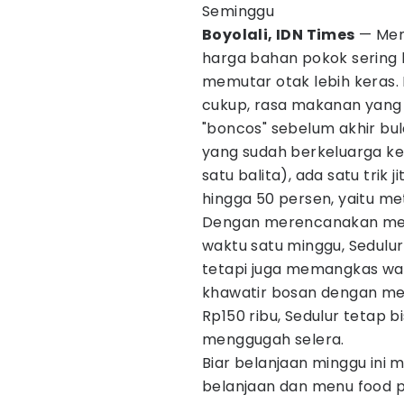
Seminggu
Boyolali, IDN Times
— Meng
harga bahan pokok sering
memutar otak lebih keras.
cukup, rasa makanan yang l
"boncos" sebelum akhir bula
yang sudah berkeluarga kec
satu balita), ada satu tri
hingga 50 persen, yaitu me
Dengan merencanakan menu
waktu satu minggu, Sedulu
tetapi juga memangkas wa
khawatir bosan dengan men
Rp150 ribu, Sedulur tetap 
menggugah selera.
Biar belanjaan minggu ini 
belanjaan dan menu food p