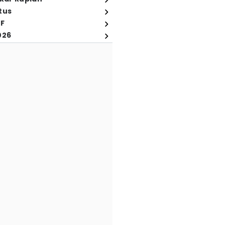
tus
FF
026