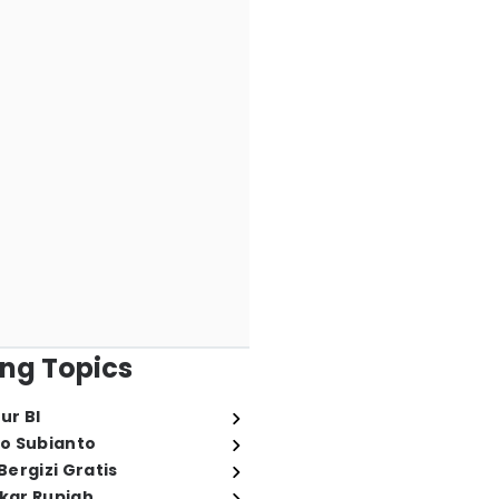
ng Topics
ur BI
o Subianto
ergizi Gratis
ukar Rupiah