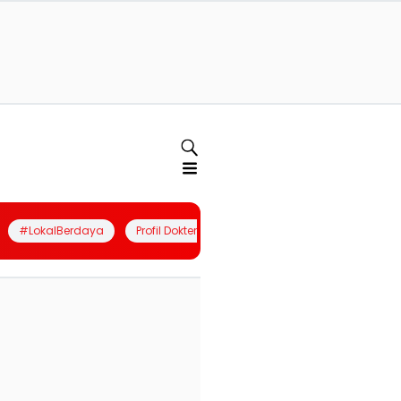
#LokalBerdaya
Profil Dokter
Quiz
Join Community