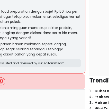
 food preparation dengan bujet Rp150 ribu per
il agar tetap bisa makan enak sekaligus hemat
bahan pokok.
 belanja mingguan mencakup sektor protein,
 lengkap dengan alokasi dana serta ide menu
nggu yang variatif.
panan bahan makanan seperti daging,
etap segar selama seminggu sehingga
g akibat bahan yang cepat rusak.
ssisted and reviewed by our editorial team.
Trendi
1
.
Gubern
2
.
Prabow
3
.
Makan B
4
.
Nilai T