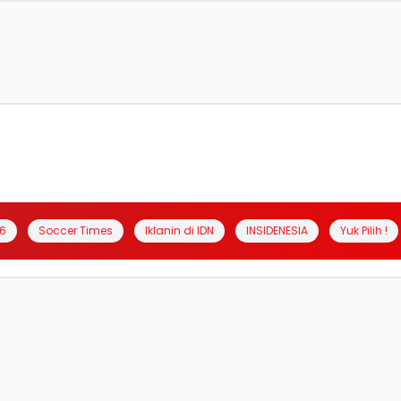
6
Soccer Times
Iklanin di IDN
INSIDENESIA
Yuk Pilih !