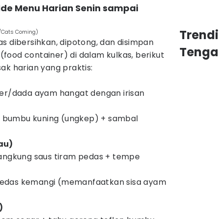
Ide Menu Harian Senin sampai
Trend
m/Cats Coming)
s dibersihkan, dipotong, dan disimpan
Tenga
ood container) di dalam kulkas, berikut
ak harian yang praktis:
ker/dada ayam hangat dengan irisan
 bumbu kuning (ungkep) + sambal
au)
kangkung saus tiram pedas + tempe
pedas kemangi (memanfaatkan sisa ayam
)