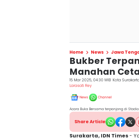
Home
News
Jawa Teng
Bukber Terpan
Manahan Ceta
15 Mar 2025, 04:30 WIB
Kota Surakart
Larasati Rey
News
Channel
Acara Buka Bersama terpanjang di Stadio
Share Article
Surakarta, IDN Times
- Y