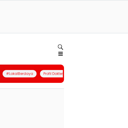
#LokalBerdaya
Profil Dokter
Quiz
Join Community