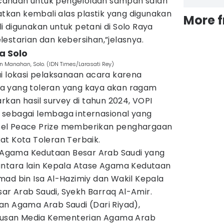
anaan untuk pengelolaan sampah salah
kan kembali alas plastik yang digunakan
More 
 digunakan untuk petani di Solo Raya
estarian dan kebersihan,”jelasnya.
a Solo
n Manahan, Solo. (IDN Times/Larasati Rey)
i lokasi pelaksanaan acara karena
a yang toleran yang kaya akan ragam
rkan hasil survey di tahun 2024, VOPI
e) sebagai lembaga internasional yang
el Peace Prize memberikan penghargaan
at Kota Toleran Terbaik.
Agama Kedutaan Besar Arab Saudi yang
antara lain Kepala Atase Agama Kedutaan
mad bin Isa Al-Hazimiy dan Wakil Kepala
r Arab Saudi, Syekh Barraq Al-Amir.
an Agama Arab Saudi (Dari Riyad),
Utusan Media Kementerian Agama Arab