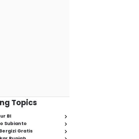
ng Topics
ur BI
o Subianto
ergizi Gratis
ukar Rupiah