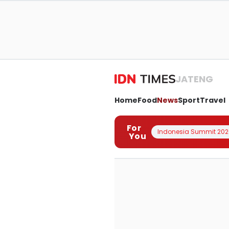
JATENG
Home
Food
News
Sport
Travel
For
Indonesia Summit 202
You