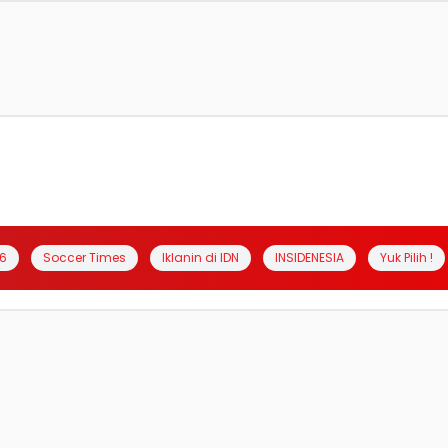
6
Soccer Times
Iklanin di IDN
INSIDENESIA
Yuk Pilih !