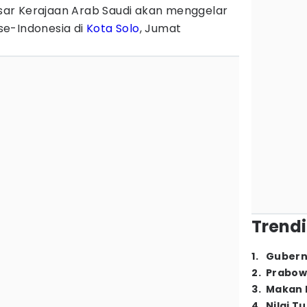
ar Kerajaan Arab Saudi akan menggelar
se-Indonesia di
Kota Solo
, Jumat
Trendi
1
.
Gubern
2
.
Prabow
3
.
Makan B
4
.
Nilai T