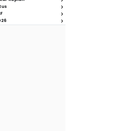
tus
FF
026