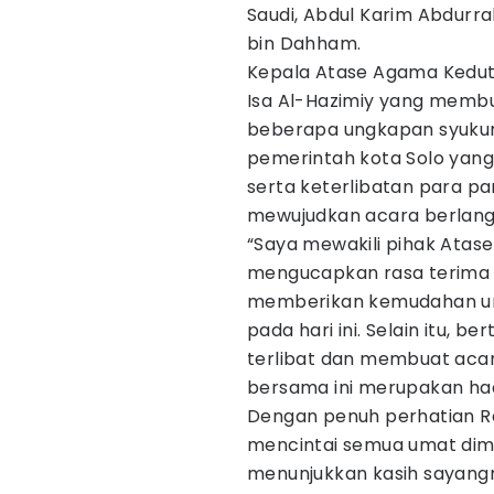
Saudi, Abdul Karim Abdurr
bin Dahham.
Kepala Atase Agama Kedut
Isa Al-Hazimiy yang mem
beberapa ungkapan syukur
pemerintah kota Solo yan
serta keterlibatan para pa
mewujudkan acara berlang
“Saya mewakili pihak Atas
mengucapkan rasa terima k
memberikan kemudahan un
pada hari ini. Selain itu, 
terlibat dan membuat acar
bersama ini merupakan had
Dengan penuh perhatian R
mencintai semua umat dim
menunjukkan kasih sayan