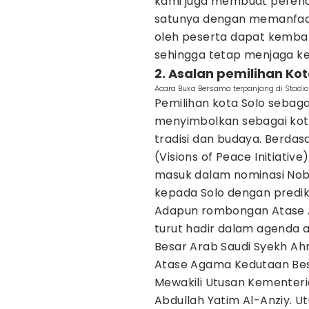
kami juga membuat perenc
satunya dengan memanfaat
oleh peserta dapat kembali
sehingga tetap menjaga kel
2. Asalan pemilihan Kot
Acara Buka Bersama terpanjang di Stadio
Pemilihan kota Solo sebaga
menyimbolkan sebagai kot
tradisi dan budaya. Berdasa
(Visions of Peace Initiativ
masuk dalam nominasi Nob
kepada Solo dengan predik
Adapun rombongan Atase 
turut hadir dalam agenda 
Besar Arab Saudi Syekh Ah
Atase Agama Kedutaan Besa
Mewakili Utusan Kementeri
Abdullah Yatim Al-Anziy. 