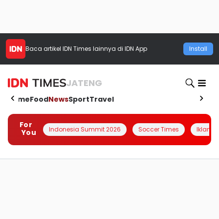
Baca artikel
IDN Times
lainnya di IDN App
Install
JATENG
Home
Food
News
Sport
Travel
For
Indonesia Summit 2026
Soccer Times
Iklanin 
You