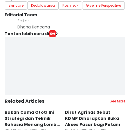
skincare
Kedaluwarsa
Kosmetik
Give me Perspective
Editorial Team
Editor
Dhana Kencana
Tonton lebih seru di
Related Articles
See More
Bukan Cuma Otot! Ini
Dirut Agrinas Sebut
A
Strategi dan Teknik
KDMP Diharapkan Buka
K
Rahasia Menang Lomba
Akses Pasar bagi Petani
d