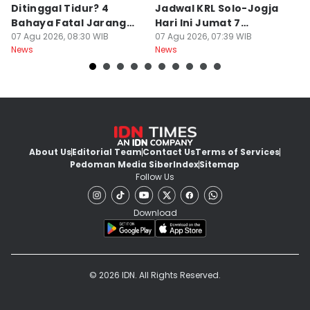
Ditinggal Tidur? 4
Jadwal KRL Solo-Jogja
Ra
Bahaya Fatal Jarang
Hari Ini Jumat 7
2
Disadari Pekerja Kantor
07 Agu 2026, 08:30 WIB
Agustus, Lengkap!
07 Agu 2026, 07:39 WIB
07
News
News
Ne
About Us
Editorial Team
Contact Us
Terms of Services
Pedoman Media Siber
Index
Sitemap
Follow Us
Download
© 2026 IDN. All Rights Reserved.