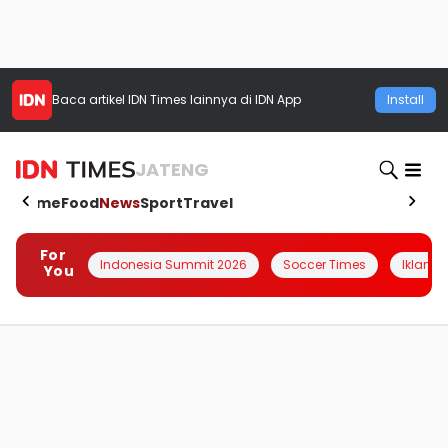
Baca artikel
IDN Times
lainnya di IDN App
Install
JATENG
Home
Food
News
Sport
Travel
For
Indonesia Summit 2026
Soccer Times
Iklanin 
You