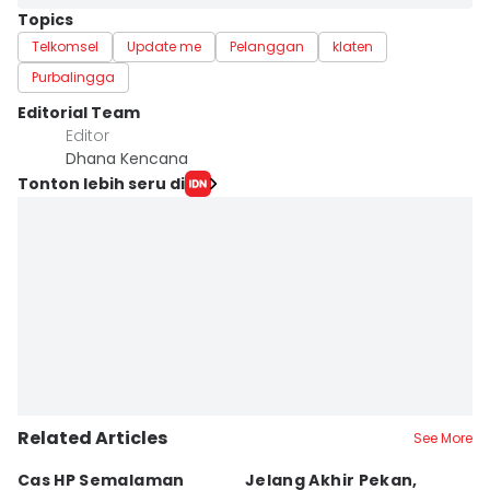
Topics
Telkomsel
Update me
Pelanggan
klaten
Purbalingga
Editorial Team
Editor
Dhana Kencana
Tonton lebih seru di
Related Articles
See More
Cas HP Semalaman
Jelang Akhir Pekan,
P