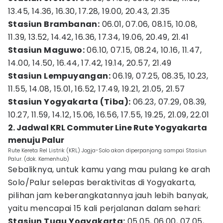
13.45, 14.36, 16.30, 17.28, 19.00, 20.43, 21.35
Stasiun Brambanan:
06.01, 07.06, 08.15, 10.08,
11.39, 13.52, 14.42, 16.36, 17.34, 19.06, 20.49, 21.41
Stasiun Maguwo:
06.10, 07.15, 08.24, 10.16, 11.47,
14.00, 14.50, 16.44, 17.42, 19.14, 20.57, 21.49
Stasiun Lempuyangan:
06.19, 07.25, 08.35, 10.23,
11.55, 14.08, 15.01, 16.52, 17.49, 19.21, 21.05, 21.57
Stasiun Yogyakarta (Tiba):
06.23, 07.29, 08.39,
10.27, 11.59, 14.12, 15.06, 16.56, 17.55, 19.25, 21.09, 22.01
2. Jadwal KRL Commuter Line Rute Yogyakarta
menuju Palur
Rute Kereta Rel Listrik (KRL) Jogja-Solo akan diperpanjang sampai Stasiun
Palur. (dok. Kemenhub)
Sebaliknya, untuk kamu yang mau pulang ke arah
Solo/Palur selepas beraktivitas di Yogyakarta,
pilihan jam keberangkatannya jauh lebih banyak,
yaitu mencapai 15 kali perjalanan dalam sehari:
Stasiun Tugu Yogyakarta:
05.05, 06.00, 07.05,