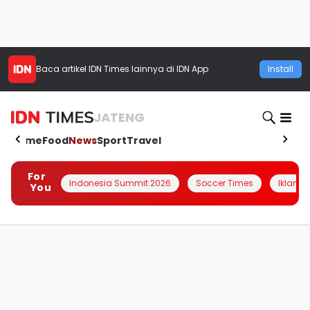
Baca artikel
IDN Times
lainnya di IDN App
Install
JATENG
Home
Food
News
Sport
Travel
For
Indonesia Summit 2026
Soccer Times
Iklanin 
You