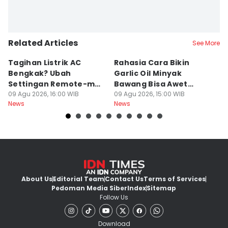
Related Articles
See More
Tagihan Listrik AC
Rahasia Cara Bikin
Mi
Bengkak? Ubah
Garlic Oil Minyak
R
Settingan Remote-mu
Bawang Bisa Awet
K
ke Mode Ini Mulai Nanti
09 Agu 2026, 16:00 WIB
Berbulan-bulan: Bumbu
09 Agu 2026, 15:00 WIB
09
News
News
Ne
Malam
Level Resto!
About Us
Editorial Team
Contact Us
Terms of Services
Pedoman Media Siber
Index
Sitemap
Follow Us
Download