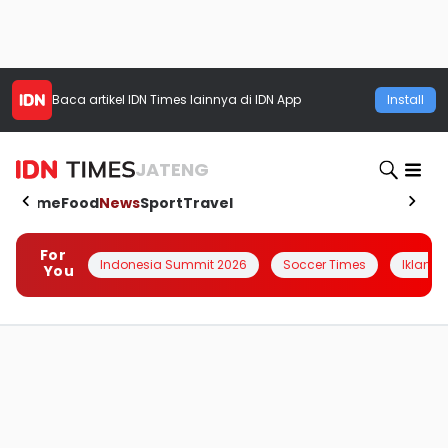
Baca artikel
IDN Times
lainnya di IDN App
Install
JATENG
Home
Food
News
Sport
Travel
For
Indonesia Summit 2026
Soccer Times
Iklanin 
You