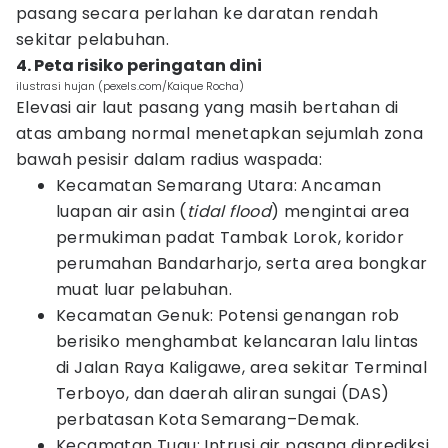
pasang secara perlahan ke daratan rendah
sekitar pelabuhan.
4. Peta risiko peringatan dini
ilustrasi hujan (pexels.com/Kaique Rocha)
Elevasi air laut pasang yang masih bertahan di
atas ambang normal menetapkan sejumlah zona
bawah pesisir dalam radius waspada:
Kecamatan Semarang Utara: Ancaman
luapan air asin (
tidal flood
) mengintai area
permukiman padat Tambak Lorok, koridor
perumahan Bandarharjo, serta area bongkar
muat luar pelabuhan.
Kecamatan Genuk: Potensi genangan rob
berisiko menghambat kelancaran lalu lintas
di Jalan Raya Kaligawe, area sekitar Terminal
Terboyo, dan daerah aliran sungai (DAS)
perbatasan Kota Semarang–Demak.
Kecamatan Tugu: Intrusi air pasang diprediksi