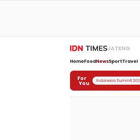
JATENG
Home
Food
News
Sport
Travel
For
Indonesia Summit 202
You