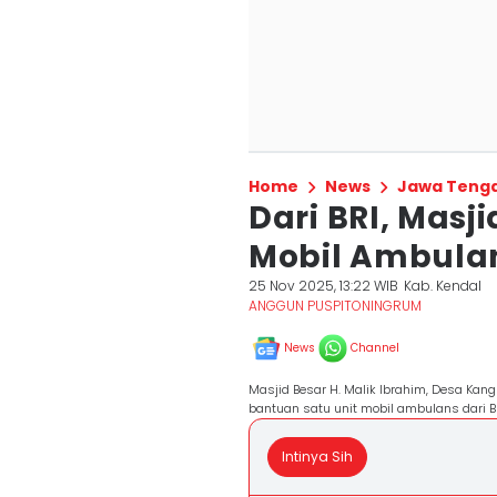
Home
News
Jawa Teng
Dari BRI, Masj
Mobil Ambula
25 Nov 2025, 13:22 WIB
Kab. Kendal
ANGGUN PUSPITONINGRUM
News
Channel
Masjid Besar H. Malik Ibrahim, Desa Ka
bantuan satu unit mobil ambulans dari BR
Intinya Sih