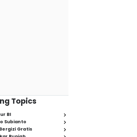
ng Topics
ur BI
o Subianto
ergizi Gratis
ukar Rupiah