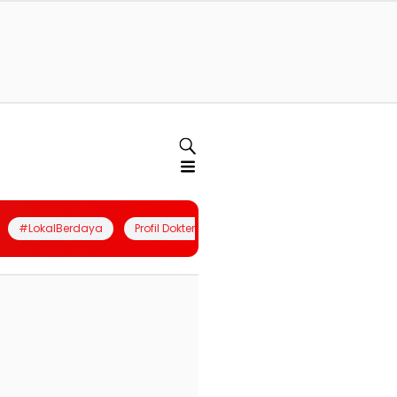
#LokalBerdaya
Profil Dokter
Quiz
Join Community