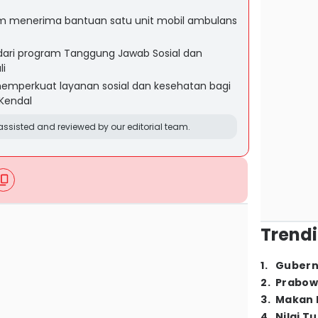
ahim menerima bantuan satu unit mobil ambulans
 dari program Tanggung Jawab Sosial dan
li
emperkuat layanan sosial dan kesehatan bagi
Kendal
ssisted and reviewed by our editorial team.
Trendi
1
.
Gubern
2
.
Prabow
3
.
Makan B
4
.
Nilai T