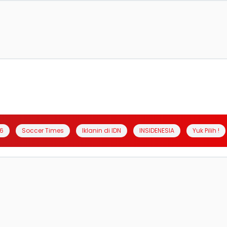
6
Soccer Times
Iklanin di IDN
INSIDENESIA
Yuk Pilih !