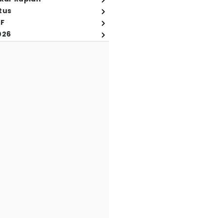
tus
FF
026