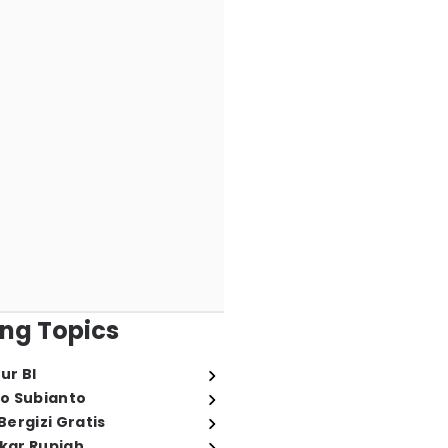
ng Topics
ur BI
o Subianto
ergizi Gratis
ukar Rupiah