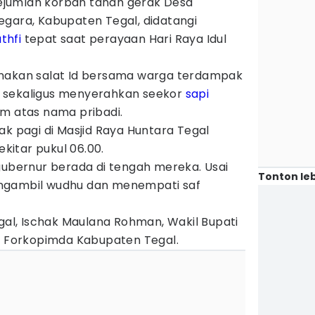
ejumlah korban tanah gerak Desa
egara, Kabupaten Tegal, didatangi
thfi
tepat saat perayaan Hari Raya Idul
anakan salat Id bersama warga terdampak
 sekaligus menyerahkan seekor
sapi
am atas nama pribadi.
ak pagi di Masjid Raya Huntara Tegal
ekitar pukul 06.00.
gubernur berada di tengah mereka. Usai
Tonton leb
ngambil wudhu dan menempati saf
egal, Ischak Maulana Rohman, Wakil Bupati
an Forkopimda Kabupaten Tegal.