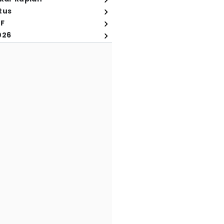
tus
FF
026