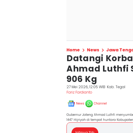
Home
News
Jawa Teng
Datangi Korba
Ahmad Luthfi
906 Kg
27 Mei 2026, 12:05 WIB
Kab. Tegal
Fariz Fardianto
News
Channel
Gubernur Jateng Ahmad Luthfi menyumban
1447 Hijriyah di tempat huntara Kabupat
Intinya Sih