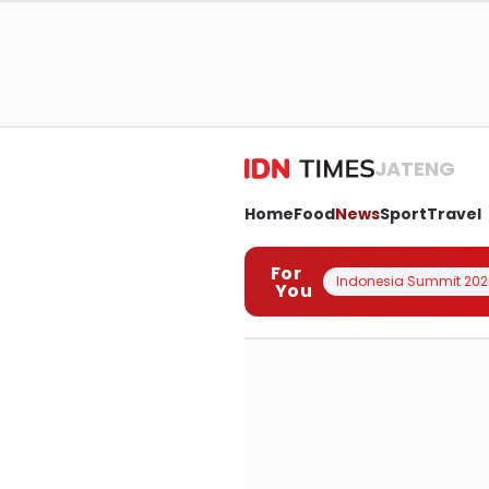
JATENG
Home
Food
News
Sport
Travel
For
Indonesia Summit 202
You