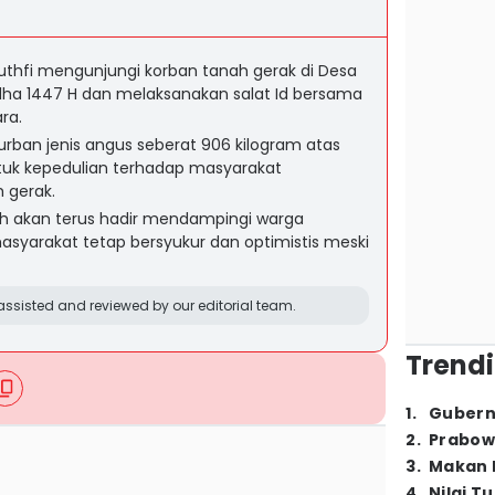
thfi mengunjungi korban tanah gerak di Desa
ladha 1447 H dan melaksanakan salat Id bersama
ra.
urban jenis angus seberat 906 kilogram atas
tuk kepedulian terhadap masyarakat
 gerak.
h akan terus hadir mendampingi warga
syarakat tetap bersyukur dan optimistis meski
ssisted and reviewed by our editorial team.
Trendi
1
.
Gubern
2
.
Prabow
3
.
Makan B
4
.
Nilai T