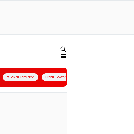
#LokalBerdaya
Profil Dokter
Quiz
Join Community