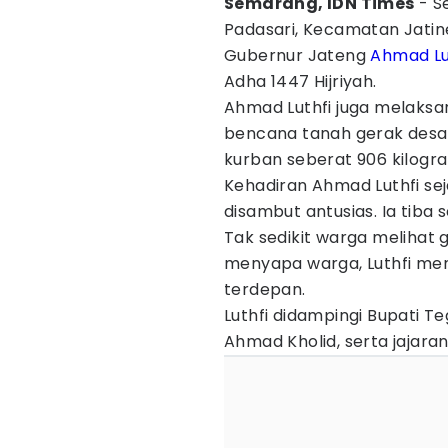
Semarang, IDN Times
- S
Padasari, Kecamatan Jatin
Gubernur Jateng
Ahmad Lu
Adha 1447 Hijriyah.
Ahmad Luthfi juga melaks
bencana tanah gerak desa
kurban seberat 906 kilogr
Kehadiran Ahmad Luthfi sej
disambut antusias. Ia tiba s
Tak sedikit warga melihat 
menyapa warga, Luthfi me
terdepan.
Luthfi didampingi Bupati T
Ahmad Kholid, serta jajar