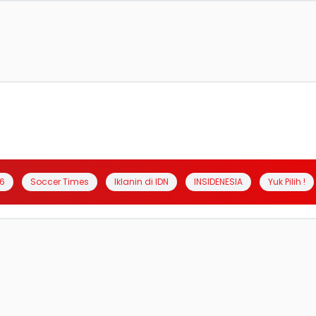
6
Soccer Times
Iklanin di IDN
INSIDENESIA
Yuk Pilih !