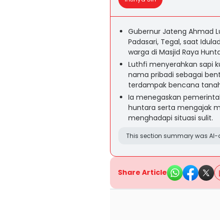
Gubernur Jateng Ahmad Lu
Padasari, Tegal, saat Idu
warga di Masjid Raya Hunta
Luthfi menyerahkan sapi k
nama pribadi sebagai ben
terdampak bencana tanah
Ia menegaskan pemerinta
huntara serta mengajak ma
menghadapi situasi sulit.
This section summary was AI-a
Share Article